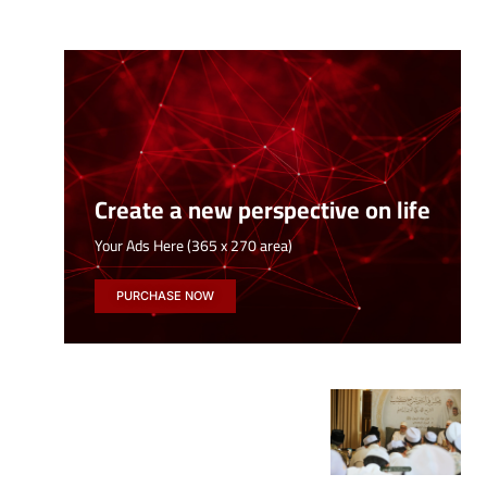
Create a new perspective on life
Your Ads Here (365 x 270 area)
PURCHASE NOW