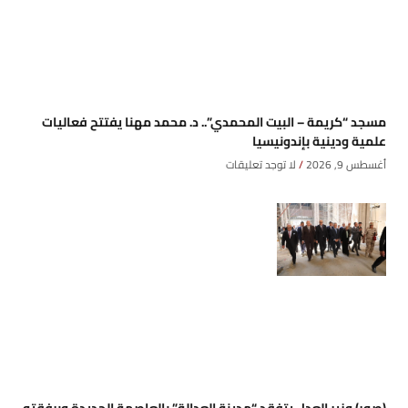
مسجد “كريمة – البيت المحمدي”.. د. محمد مهنا يفتتح فعاليات
علمية ودينية بإندونيسيا
أغسطس 9, 2026
لا توجد تعليقات