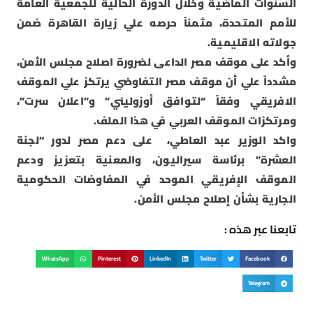
السنوات الماضية وخلال الدورة الحالية للجمعية العامة
للأمم المتحدة، مثمناً حرصه علي زيارة القاهرة ضمن
جولاته الاقليمية.
وأكد على موقف مصر الداعى لضرورة اصلاح مجلس الأمن،
مشدداً علي أن موقف مصر التفاوضي يرتكز علي الموقف
الافريقي وفقاً “لتوافق أوزوليني” و”اعلان سرت”،
ومرتكزات الموقف العربي في هذا الملف.
واكد الوزير عبد العاطي، على دعم مصر لدور “لجنة
العشرة” برئاسة سيراليون، والمعنية بتعزيز ودعم
الموقف الإفريقي الموحد في المفاوضات الحكومية
الجارية بشأن إصلاح مجلس الأمن.
تابعنا عبر هذه :
WhatsApp
Pinterest
LinkedIn
Twitter
Facebook
Telegram