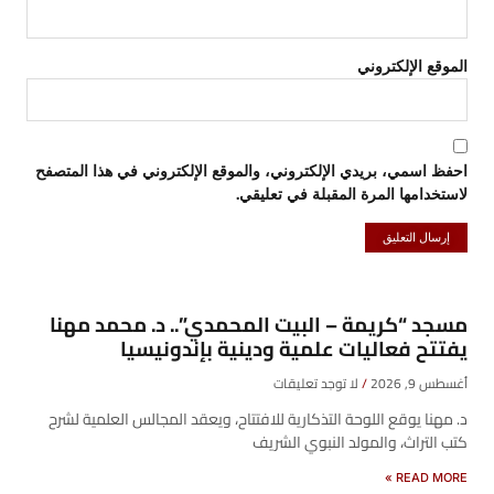
الموقع الإلكتروني
احفظ اسمي، بريدي الإلكتروني، والموقع الإلكتروني في هذا المتصفح
لاستخدامها المرة المقبلة في تعليقي.
مسجد “كريمة – البيت المحمدي”.. د. محمد مهنا
يفتتح فعاليات علمية ودينية بإندونيسيا
أغسطس 9, 2026
لا توجد تعليقات
د. مهنا يوقع اللوحة التذكارية للافتتاح، ويعقد المجالس العلمية لشرح
كتب التراث، والمولد النبوي الشريف
READ MORE »