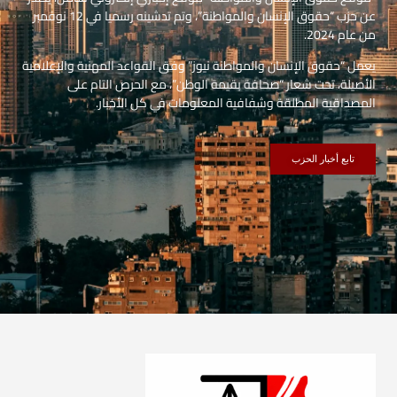
عن حزب “حقوق الإنسان والمواطنة”، وتم تدشينه رسميا في 12 نوفمبر
من عام 2024.
يعمل “حقوق الإنسان والمواطنة نيوز” وفق القواعد المهنية والإعلامية
الأصيلة، تحت شعار “صحافة بقيمة الوطن”، مع الحرص التام على
المصداقية المطلقة وشفافية المعلومات في كل الأخبار.
تابع أخبار الحزب