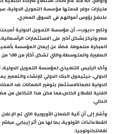
مليارات دولار قدمتها مؤسسة التمويل الدولية، سو
علىضخ رؤوس أموالهم في السوق المصري.
وتابع «ديوب»، أن مؤسسة التمويل الدولية أصبحت 
مصر،وتركز بشكل أكبر على الاستثمارات الرأسمالية، ا
المبكرة مننموها، فضلًا عن إيمان المؤسسة بأهمية 
الصغيرة والمتوسطة،والتي تشكل أكثر من 90% من حجم الاقتصاد غير الرسميفي مصر.
وأكد الرئيس التنفيذي لمؤسسة التمويل الدولية، أ
الدولي، حيثيمول البنك الدولي للإنشاء والتعمير يم
الدولية لضمانالاستثمار بتوفير الضمانات ضد المخا
الحالي.
وأشار إلى أن آلية الضمان الأوروبية التي تم الإعلان
القطاعاتذات الأولوية، بما لها من أثر إيجابي مباش
نقلالتكنولوجيا.