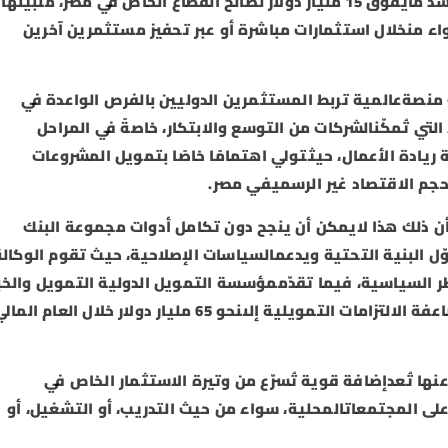
اء منخلال استثمارات مباشرة أو عبر تحفيز مستثمرين آخرين
منصةعالمية تربط المستثمرين الدوليين بالفرص الواعدة في
لتي تُمكّنالشركات من التوسع والابتكار، خاصةً في المراحل
ريادة الأعمال، حيثتولي اهتمامًا خاصًا بتمويل المشروعات
ن ذلك هذا لايمكن أن ينجح دون تكامل أدوات مجموعة البنك
وّل البنية التحتية ويدعمالسياسات الإصلاحية، حيث تقوم الوكالة
طر السياسية، فيما تقدّممؤسسة التمويل الدولية التمويل والخب
الفنية للقطاع الخاص،مما مكن هذا التكامل من مضاعفة الالتزامات التمويلية إلىنحو 65 مليار دولار خلال العام الم
 عنها تُعدإضافة قوية تُسرّع من وتيرة الاستثمار الخاص في
ر على المجتمعاتالمحلية، سواء من حيث التدريب، أو التشغيل، أو