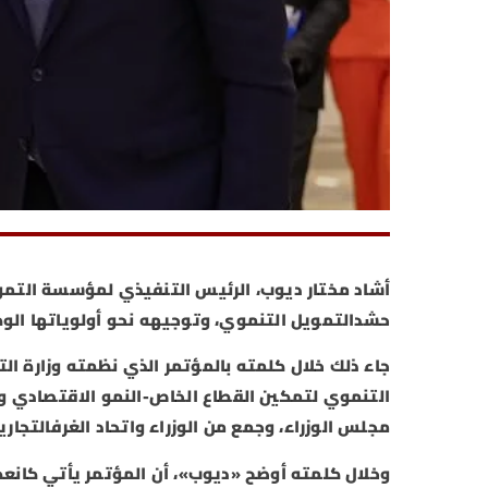
حشدالتمويل التنموي، وتوجيهه نحو أولوياتها الو
جاء ذلك خلال كلمته بالمؤتمر الذي نظمته وزارة ال
التنموي لتمكين القطاع الخاص-النمو الاقتصادي 
مجلس الوزراء، وجمع من الوزراء واتحاد الغرفالتجاري
وخلال كلمته أوضح «ديوب»، أن المؤتمر يأتي كانعكا