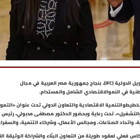
أشاد مختار ديوب، الرئيس التنفيذي لمؤسسة التمويل الدولية (IFC)، بنجاح جمهورية مصر العربية في مجال
طنية في النموالاقتصادي الشامل والمستدام.
تخطيطوالتنمية الاقتصادية والتعاون الدولي تحت عنوان «التمو
والتشغيل»، تحت رعاية وبحضور الدكتور مصطفى مدبولي، رئيس
ة، واتحاد الصناعات، ومجالس الأعمال، وشركاء التنمية، والسفراء
س فعلي لعقود طويلة من التعاون البنّاء والشراكة الوثيقة الت