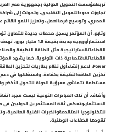
تربطمؤسسة التمويل الدولية بجمهورية مصر العربية
تجاوزت حدودالتمويل التقليدي، وتحولت إلى شراكة
المصري، وتوسيع فرصالعمل، وتعزيز النمو القائم على
وتابع، أن المؤتمر يسجل محطات جديدة للتعاون تؤك
استثمارأوروبية جديدة بقي
القطاعاتالاستراتيجية مثل الطاقة النظيفة والصناع
Power، لدعم إنشاءأول نظام بطاريات لتخزين الط
تخزين الطاقةالنظيفة بكفاءة، واستغلالها في دعم
مستدامة تتماشى معرؤية الدولة للتحول الأخضر وال
وأضاف، أن تلك المبادرات النوعية ليست مجرد اتفاقي
الاستثمار،وتعكس ثقة المستثمرين الدوليين في مست
للتكنولوجيا المتقدمةوالخبرات الفنية العالمية، و
تقودها الكفاءات الوطنية.