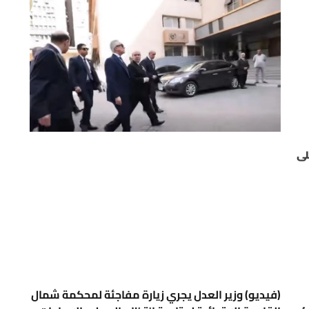
لى
(فيديو) وزير العدل يجري زيارة مفاجئة لمحكمة شمال