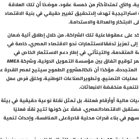
، والتي تمتدلأكثر من خمسة عقود، موضحًا أن تلك العلاقة
 استراتيجية تهدف إلىتحقيق تغيير حقيقي في بنية الاقتصاد
 الابتكار والعدالة والاستدامة.
د على عمقوفاعلية تلك الشراكة، من خلال إطلاق آلية ضمان
مة 1.8 مليار يورو، تهدف إلى تعزيز تدفقالاستثمارات نحو الاقتصاد المصري، خاصة في
ة المتقدمة، والتيتأتي في إطار دعم الاستثمار الخاص في
القطاعاتالاقتصادية ذات الأولوية. كما يشهد المؤتمر توقيع اتفاق بين مؤسسة التمويل الدولية، وشركة AMEA
اقة المتجددة، مؤكدًا أن ذلكالمشروع الطموح سيتيح لمصر القدرة ع
 عمليات التصنيع، وتطويرالصناعات الوطنية، وخلق فرص عمل
تنمية منخفضة الانبعاثات.
ات مالية أوأرقام مُعلنة، بل تمثل نقلة نوعية حقيقية في بيئة
قبل الاقتصادالمصري، فضلًا عن كونها تتيح نقلًا فعليًا
تسهم في بناء قدرات محلية قادرةعلى المنافسة، وإحداث تنمية