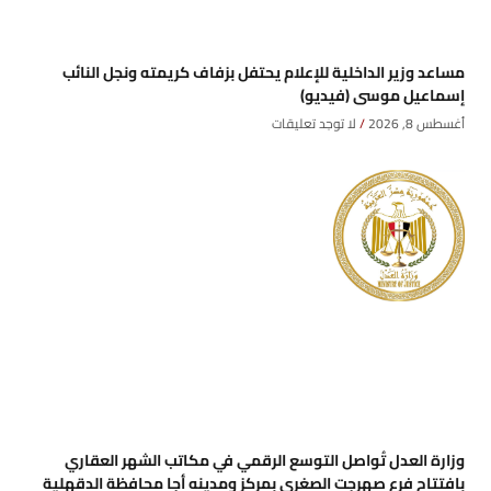
مساعد وزير الداخلية للإعلام يحتفل بزفاف كريمته ونجل النائب
إسماعيل موسى (فيديو)
أغسطس 8, 2026
لا توجد تعليقات
وزارة العدل تُواصل التوسع الرقمي في مكاتب الشهر العقاري
بافتتاح فرع صهرجت الصغرى بمركز ومدينه أجا محافظة الدقهلية