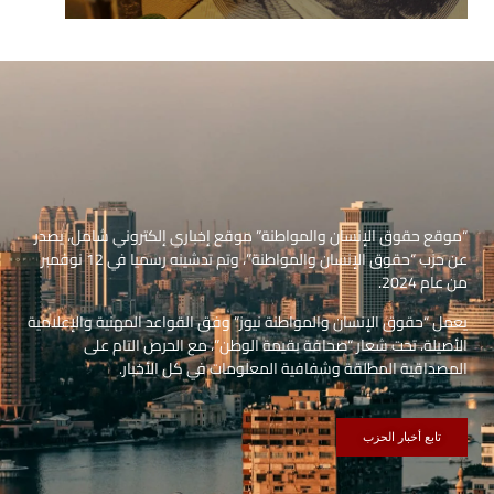
“موقع حقوق الإنسان والمواطنة” موقع إخباري إلكتروني شامل، يصدر
عن حزب “حقوق الإنسان والمواطنة”، وتم تدشينه رسميا في 12 نوفمبر
من عام 2024.
يعمل “حقوق الإنسان والمواطنة نيوز” وفق القواعد المهنية والإعلامية
الأصيلة، تحت شعار “صحافة بقيمة الوطن”، مع الحرص التام على
المصداقية المطلقة وشفافية المعلومات في كل الأخبار.
تابع أخبار الحزب