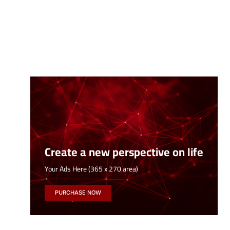
Create a new perspective on life
Your Ads Here (365 x 270 area)
PURCHASE NOW