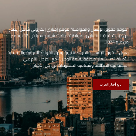
“موقع حقوق الإنسان والمواطنة” موقع إخباري إلكتروني شامل، يصدر
عن حزب “حقوق الإنسان والمواطنة”، وتم تدشينه رسميا في 12 نوفمبر
من عام 2024.
يعمل “حقوق الإنسان والمواطنة نيوز” وفق القواعد المهنية والإعلامية
الأصيلة، تحت شعار “صحافة بقيمة الوطن”، مع الحرص التام على
المصداقية المطلقة وشفافية المعلومات في كل الأخبار.
تابع أخبار الحزب