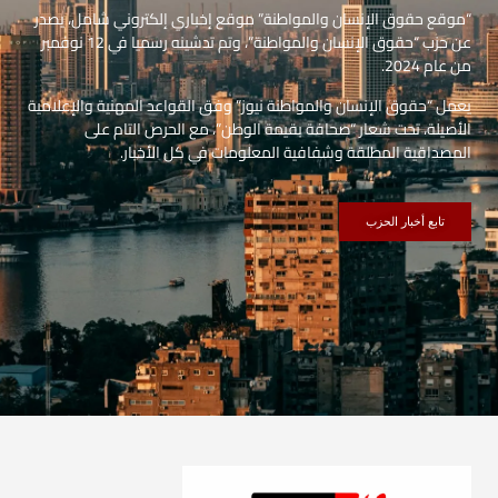
“موقع حقوق الإنسان والمواطنة” موقع إخباري إلكتروني شامل، يصدر
عن حزب “حقوق الإنسان والمواطنة”، وتم تدشينه رسميا في 12 نوفمبر
من عام 2024.
يعمل “حقوق الإنسان والمواطنة نيوز” وفق القواعد المهنية والإعلامية
الأصيلة، تحت شعار “صحافة بقيمة الوطن”، مع الحرص التام على
المصداقية المطلقة وشفافية المعلومات في كل الأخبار.
تابع أخبار الحزب