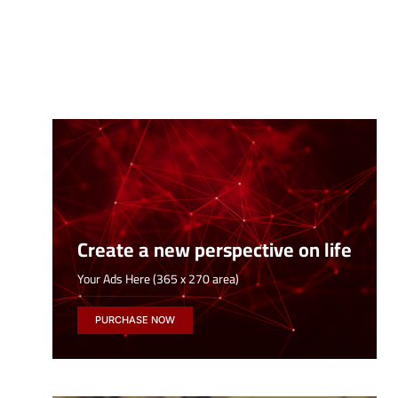
Create a new perspective on life
Your Ads Here (365 x 270 area)
PURCHASE NOW