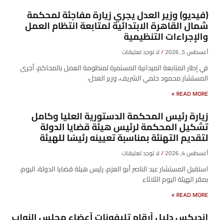
(فيديو) وزير العدل يجري زيارة مفاجئة لمحكمة
شمال القاهرة الابتدائية لمتابعة انتظام العمل
والإجراءات التنظيمية
أغسطس 5, 2026
لا توجد تعليقات
في إطار المتابعة الميدانية المستمرة لمنظومة العمل بالمحاكم، أجرى
المستشار محمود حلمي الشريف، وزير العدل،
READ MORE »
زيارة رئيس المحكمة الدستورية العليا وكامل
تشكيل المحكمة لرئيس هيئة قضايا الدولة
لتقديم التهنئة بمناسبة تعيينه رئيسًا للهيئة
أغسطس 4, 2026
لا توجد تعليقات
​استقبل المستشار عبد الناصر أبو العزم، رئيس هيئة قضايا الدولة، اليوم،
بمقر الهيئة اليوم الثلاثاء
READ MORE »
انديكس دليل أرقام تليفونات أعضاء مجلس النواب