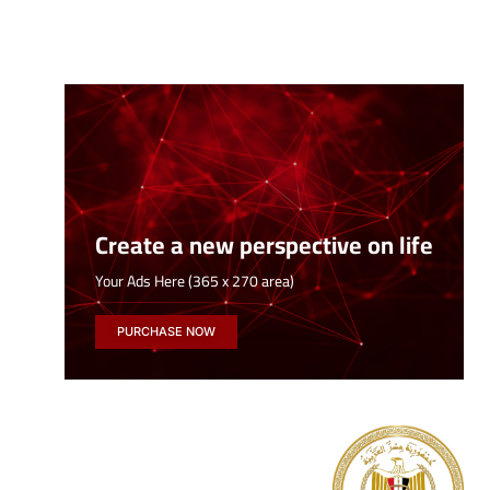
Create a new perspective on life
Your Ads Here (365 x 270 area)
PURCHASE NOW