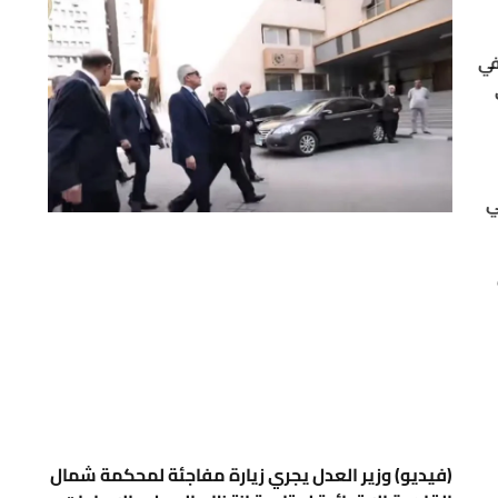
في
ي
(فيديو) وزير العدل يجري زيارة مفاجئة لمحكمة شمال