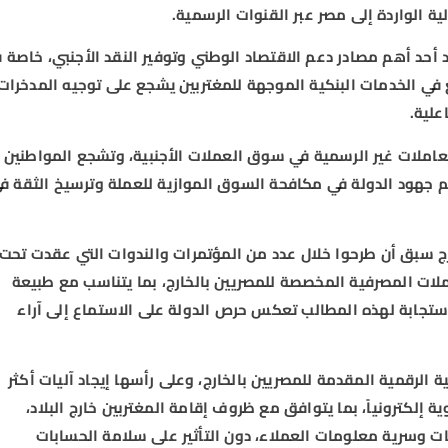
 الواردة إلى مصر عبر القنوات الرسمية.
عد أحد أهم مصادر دعم الاقتصاد الوطني وتوفير النقد الأجنبي، خاصة 
سع في الخدمات البنكية الموجهة للمغتربين يشجع على توجيه المدخرات
علية.
عاملات غير الرسمية في سوق العملات الأجنبية، وتشجع المواطنين
م جهود الدولة في مكافحة السوق الموازية للعملة وترسيخ الثقة ف
ارج سبق أن طرحوا خلال عدد من المؤتمرات والندوات التي عقدت تحت
املات المصرفية المخصصة للمصريين بالخارج، بما يتناسب مع طبيعة
استجابة لهذه المطالب تعكس حرص الدولة على الاستماع إلى آراء
 الرقمية المقدمة للمصريين بالخارج، وعلى رأسها إيجاد آليات أكثر
ية إلكترونياً، بما يتوافق مع ظروف إقامة المغتربين خارج البلاد،
ات وسرية معلومات العملاء، دون التأثير على سلامة الحسابات