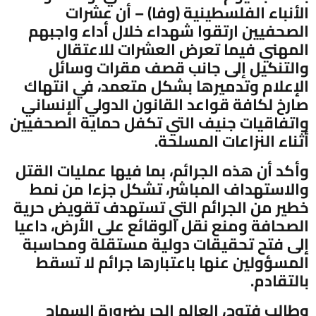
الأنباء الفلسطينية (وفا) – أن عشرات
الصحفيين ارتقوا شهداء خلال أداء واجبهم
المهني فيما تعرض العشرات للاعتقال
والتنكيل إلى جانب قصف مقرات وسائل
الإعلام وتدميرها بشكل متعمد، في انتهاك
صارخ لكافة قواعد القانون الدولي الإنساني
واتفاقيات جنيف التي تكفل حماية الصحفيين
أثناء النزاعات المسلحة.
وأكد أن هذه الجرائم، بما فيها عمليات القتل
والاستهداف المباشر، تشكل جزءا من نمط
خطير من الجرائم التي تستهدف تقويض حرية
الصحافة ومنع نقل الوقائع على الأرض، داعيا
إلى فتح تحقيقات دولية مستقلة ومحاسبة
المسؤولين عنها باعتبارها جرائم لا تسقط
بالتقادم.
وطالب فتوح، العالم الحر بضرورة السماح