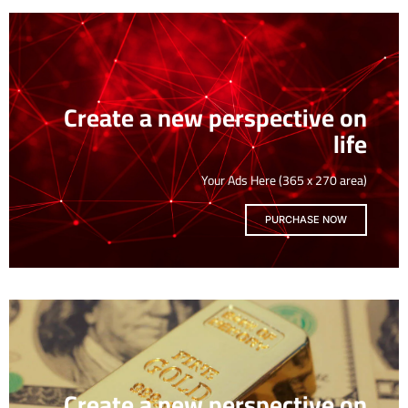
Create a new perspective on
life
Your Ads Here (365 x 270 area)
PURCHASE NOW
Create a new perspective on