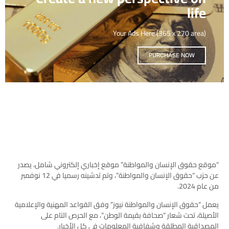
life
Your Ads Here (365 x 270 area)
PURCHASE NOW
“موقع حقوق الإنسان والمواطنة” موقع إخباري إلكتروني شامل، يصدر
عن حزب “حقوق الإنسان والمواطنة”، وتم تدشينه رسميا في 12 نوفمبر
من عام 2024.
يعمل “حقوق الإنسان والمواطنة نيوز” وفق القواعد المهنية والإعلامية
الأصيلة، تحت شعار “صحافة بقيمة الوطن”، مع الحرص التام على
المصداقية المطلقة وشفافية المعلومات في كل الأخبار.