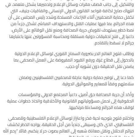
والتنكيل، إلى جانب قصف مقرات وسائل الإعلام وتدميرها بشكل متعمد، في
انتهاك صارخ لكافة قواعد القانون الدولي الإنساني واتفاقيات جنيف، التي
تكفل حماية الصحفيين أثناء النزاعات المسلحة.وشدد رئيس المجلس على أن
هذه الجرائم، بما فيها عمليات القتل والاستهداف المباشر، تشكل جزءاً من
نمط خطير يستهدف تقويض حرية الصحافة ومنع نقل الوقائع على الأرض،
داعيا إلى فتح تحقيقات دولية مستقلة ومحاسبة المسؤولين عنها باعتبارها
جرائم لا تسقط بالتقادم.
وطالب فتوح العالم الحر بضرورة السماح الفوري لوسائل الإعلام الدولية
بالدخول إلى قطاع غزة، ورفع القيود المفروضة على العمل الصحفي بما
يضمن نقل الحقيقة دون تشويه أو حجب.
كما دعا إلى توفير حماية دولية عاجلة للصحفيين الفلسطينيين وضمان
سلامتهم وفقاً للمعايير والمواثيق الدولية.
وأكد أن حرية الصحافة حق أصيل، داعياً المجتمع الدولي والمؤسسات
الحقوقية إلى تحمل مسؤولياتهم القانونية والأخلاقية واتخاذ خطوات عملية
لوقف هذه الجرائم ومساءلة مرتكبيها.
واختتم فتوح بتوجيه تحية فخر واعتزاز لوسائل الإعلام الفلسطينية وللصحفي
الفلسطيني، الذي كان وسيبقى جندياً من أجل الحقيقة، يواجه الخطر لكشف
جرائم الاحتلال ونقل معاناة شعبه إلى العالم بصوت حر لا ينكسر، قائلا “رحم الله