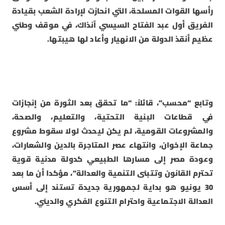
رأسها القوات المسلحة، التي انحازت لإرادة الشعب بقيادة
الفريق أول عبد الفتاح السيسي آنذاك، في موقف وطني
عظيم أنقذ الدولة من الانهيار وأعاد لها هيبتها.
وتابع “محسب”، قائلاً: “ما تحقق بعد الثورة من إنجازات
في قطاعات البنية التحتية، والتعليم، والصحة،
والمشروعات القومية، لم يكن ليحدث لولا سقوط مشروع
جماعة الإخوان، وانتهاء عصر المتاجرة بالدين والشعارات،
وعودة مصر إلى مسارها الطبيعي كدولة مدنية قوية
تحترم القانون وتتبنى التنمية والعدالة”، مؤكدا أن ما بعد
30 يونيو هو بداية لجمهورية جديدة تستند إلى أسس
العدالة الاجتماعية واحترام التنوع الفكري والديني.