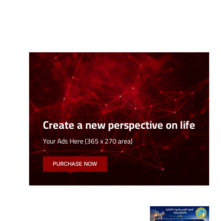
Create a new perspective on life
Your Ads Here (365 x 270 area)
PURCHASE NOW