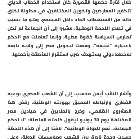
خلال فترة حكمها القصيرة كان استخدام الخطاب الديني
لتكفير المعارضين وتخوين المختلفين، في محاولة لخلق
حالة من الاستقطاب الحاد داخل المجتمع، وهو ما تسبب
في تصدع اللحمة الوطنية، مشيرا إلى أن الجماعة لم تكن
تمارس السياسة كقوة مدنية، وإنما تعاملت مع الحكم
باعتباره “غنيمة”، وسعت لتحويل مصر إلى ولاية تابعة
لمخطط دولي يستهدف ضرب استقرار المنطقة بأكملها.
وأشار النائب أيمن محسب، إلى أن الشعب المصري بوعيه
الفطري وارتباطه العميق بهويته الوطنية، رفض هذا
المشروع الظلامي، وخرج بالملايين في ميادين مصر
المختلفة يوم 30 يونيو ليقول كلمته الفاصلة: “لا لحكم
الجماعة.. نعم للدولة الوطنية”، لافتا إلى أن هذه اللحظة
جسدت وحدة نادرة بين الشعب ومؤسسات الدولة، وعلى