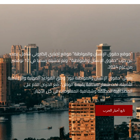
“موقع حقوق الإنسان والمواطنة” موقع إخباري إلكتروني شامل، يصدر
عن حزب “حقوق الإنسان والمواطنة”، وتم تدشينه رسميا في 12 نوفمبر
من عام 2024.
يعمل “حقوق الإنسان والمواطنة نيوز” وفق القواعد المهنية والإعلامية
الأصيلة، تحت شعار “صحافة بقيمة الوطن”، مع الحرص التام على
المصداقية المطلقة وشفافية المعلومات في كل الأخبار.
تابع أخبار الحزب