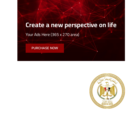
Create a new perspective on life
Your Ads Here (365 x 270 area)
PURCHASE NOW