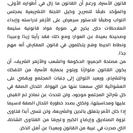
قانون الأسرة، ورغم أن القانون ما زال في أطواره الأولى،
والمؤكد طبقًا لتصريح وكيل اللجنة التشريعية بمجلس
النواب وطبقًا للدستور سيعرض على الأزهر لدراسته وإبداء
الملاحظات حتى يخرج في صورة مواد قانونية سليمة
وصحيحة بعيدة عن العوار؛ ومع ذلك فقد رأينا زيدًا وعبيدًا
ونطاط الحيط وهم يتكلمون في قانون المفترض أنه مهم
جدًا.
من مصلحة الجميع؛ الحكومة والشعب والأزهر الشريف، أن
يكون القانون متوازنًا ويتوج بحماية الأسرة من التفكك
والتشرذم، ويعيد التوازن إلى جنبات المجتمع ويقضي على
العشوائية التي سمعنا عنها من الهواة. انتحال الصفة في
كل شرائح المجتمع موجود، ولن نتحدث عن نماذج تم القبض
عليها ومحاسبتها، ولكني بصدد خطورة انتحال الصفة لاسيما
إذا كان الأمر يتعلق بالدين والشريعة، ولن ننسى أبدًا فتاوى
غزوة الصناديق وإرضاع الكبير وغيرها من الفتاوى الشاذة،
التي صدرت في غيبة من القانون وبعيدًا عن أهل الذكر.