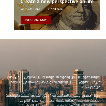
Create a new perspective on life
Your Ads Here (365 x 270 area)
PURCHASE NOW
“موقع حقوق الإنسان والمواطنة” موقع إخباري إلكتروني شامل، يصدر
عن حزب “حقوق الإنسان والمواطنة”، وتم تدشينه رسميا في 12 نوفمبر
من عام 2024.
يعمل “حقوق الإنسان والمواطنة نيوز” وفق القواعد المهنية والإعلامية
الأصيلة، تحت شعار “صحافة بقيمة الوطن”، مع الحرص التام على
المصداقية المطلقة وشفافية المعلومات في كل الأخبار.