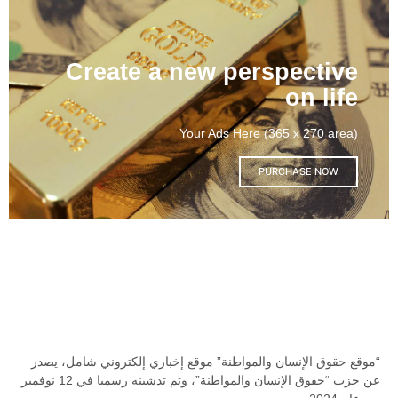
Create a new perspective
on life
Your Ads Here (365 x 270 area)
PURCHASE NOW
“موقع حقوق الإنسان والمواطنة” موقع إخباري إلكتروني شامل، يصدر
عن حزب “حقوق الإنسان والمواطنة”، وتم تدشينه رسميا في 12 نوفمبر