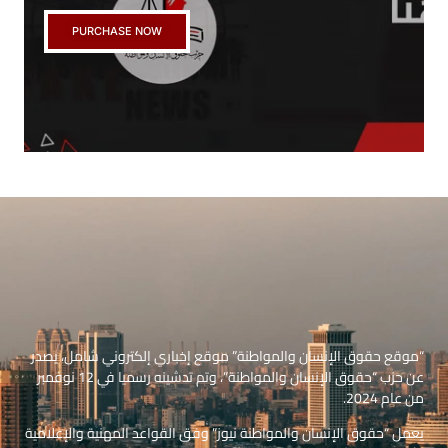
PURCHASE NOW
“موقع حقوق الإنسان والمواطنة” موقع إخباري إلكتروني شامل، يصدر
عن حزب “حقوق الإنسان والمواطنة”، وتم تدشينه رسميا في 12 نوفمبر
من عام 2024.
يعمل “حقوق الإنسان والمواطنة نيوز” وفق القواعد المهنية والإعلامية