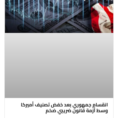
انقسام جمهوري بعد خفض تصنيف أميركا
وسط أزمة قانون ضريبي ضخم