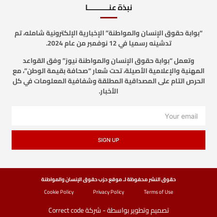
نبذة عنـــــــــــا
“بوابة حقوق الإنسان والمواطنة” الإخبارية الإلكترونية شامله، تم
تدشينه رسميا في 12 نوفمبر من عام 2024.
وتعمل “بوابة حقوق الإنسان والمواطنة نيوز” وفق القواعد
المهنية والإعلامية الأصيلة، تحت شعار “صحافة بقيمة الوطن”، مع
الحرص التام على المصداقية المطلقة وشفافية المعلومات في كل
الأخبار.
SIGN UP
حقوق النشر محفوظة لـ موقع حزب حقوق الإنسان والمواطنة
Cookie Policy
Privacy Policy
Terms of Use
تصميم وتطوير بواسطة - شركة Correct code