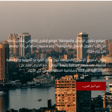
“موقع حقوق الإنسان والمواطنة” موقع إخباري إلكتروني شامل، يصدر
عن حزب “حقوق الإنسان والمواطنة”، وتم تدشينه رسميا في 12 نوفمبر
من عام 2024.
يعمل “حقوق الإنسان والمواطنة نيوز” وفق القواعد المهنية والإعلامية
الأصيلة، تحت شعار “صحافة بقيمة الوطن”، مع الحرص التام على
المصداقية المطلقة وشفافية المعلومات في كل الأخبار.
تابع أخبار الحزب