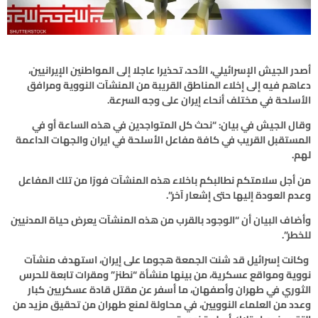
أصدر الجيش الإسرائيلي، الأحد، تحذيرا عاجلا إلى المواطنين الإيرانيين،
دعاهم فيه إلى إخلاء المناطق القريبة من المنشآت النووية ومرافق
الأسلحة في مختلف أنحاء إيران على وجه السرعة.
وقال الجيش في بيان: “نحث كل المتواجدين في هذه الساعة أو في
المستقبل القريب في كافة مفاعل الأسلحة في ايران والجهات الداعمة
لهم.
من أجل سلامتكم نطالبكم باخلاء هذه المنشآت فورًا من تلك المفاعل
وعدم العودة إليها حتى إشعار آخر”.
وأضاف البيان أن “الوجود بالقرب من هذه المنشآت يعرض حياة المدنيين
للخطر”.
وكانت إسرائيل قد شنت الجمعة هجوما على إيران، استهدف منشآت
نووية ومواقع عسكرية، من بينها منشأة “نطنز” ومقرات تابعة للحرس
الثوري في طهران وأصفهان، ما أسفر عن مقتل قادة عسكريين كبار
وعدد من العلماء النوويين، في محاولة لمنع طهران من تحقيق مزيد من