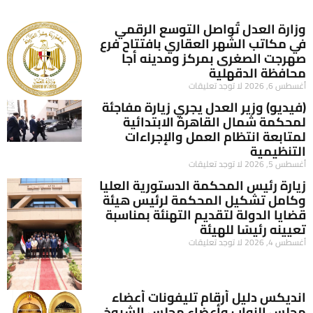
وزارة العدل تُواصل التوسع الرقمي
في مكاتب الشهر العقاري بافتتاح فرع
صهرجت الصغرى بمركز ومدينه أجا
محافظة الدقهلية
أغسطس 6, 2026
لا توجد تعليقات
(فيديو) وزير العدل يجري زيارة مفاجئة
لمحكمة شمال القاهرة الابتدائية
لمتابعة انتظام العمل والإجراءات
التنظيمية
أغسطس 5, 2026
لا توجد تعليقات
زيارة رئيس المحكمة الدستورية العليا
وكامل تشكيل المحكمة لرئيس هيئة
قضايا الدولة لتقديم التهنئة بمناسبة
تعيينه رئيسًا للهيئة
أغسطس 4, 2026
لا توجد تعليقات
انديكس دليل أرقام تليفونات أعضاء
مجلس النواب وأعضاء مجلس الشيوخ