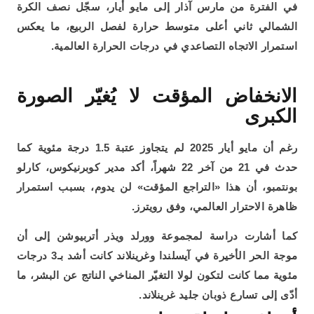
في الفترة من مارس آذار إلى مايو أيار، سجّل نصف الكرة
الشمالي ثاني أعلى متوسط حرارة لفصل الربيع، ما يعكس
استمرار الاتجاه التصاعدي في درجات الحرارة العالمية.
الانخفاض المؤقت لا يُغيّر الصورة
الكبرى
رغم أن مايو أيار 2025 لم يتجاوز عتبة 1.5 درجة مئوية كما
حدث في 21 من آخر 22 شهراً، أكد مدير كوبرنيكوس، كارلو
بونتمبو، أن هذا «التراجع المؤقت» لن يدوم، بسبب استمرار
ظاهرة الاحترار العالمي، وفق رويترز.
كما أشارت دراسة لمجموعة وورلد ويذر أتربيوشن إلى أن
موجة الحر الأخيرة في آيسلندا وغرينلاند كانت أشد بـ3 درجات
مئوية مما كانت لتكون لولا التغيّر المناخي الناتج عن البشر، ما
أدّى إلى تسارع ذوبان جليد غرينلاند.