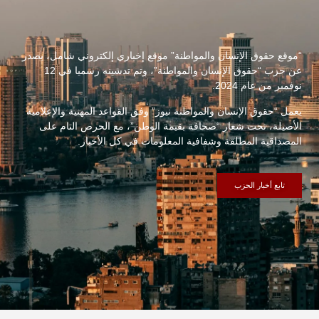
“موقع حقوق الإنسان والمواطنة” موقع إخباري إلكتروني شامل، يصدر
عن حزب “حقوق الإنسان والمواطنة”، وتم تدشينه رسميا في 12
نوفمبر من عام 2024.
يعمل “حقوق الإنسان والمواطنة نيوز” وفق القواعد المهنية والإعلامية
الأصيلة، تحت شعار “صحافة بقيمة الوطن”، مع الحرص التام على
المصداقية المطلقة وشفافية المعلومات في كل الأخبار.
تابع أخبار الحزب