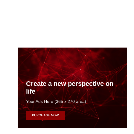
Create a new perspective on
life
Your Ads Here (365 x 270 area)
PURCHASE NOW