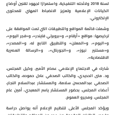
لسنة 2018 ولائحته التنفيذية، واستمرارًا لجهود تقنين أوضاع
الكيانات الإعلامية وتعزيز الانضباط المهني للمحتوى
الإلكتروني.
وشملت قائمة المواقع والتطبيقات التي تمت الموافقة على
ترخيصها: مواقع «أرقام»، و«بروبرتي فايندر»، و«فجر اليوم»،
و«اليوم»، و«المعلن» والتطبيق التابع له، و«المصدر»،
و«مستنير نيوز»، و«الجورنال»، و«الرسالة العصرية
الاقتصادية».
شارك في الاجتماع الإعلامي عصام الأمير، وكيل المجلس،
ود. منى الحديدي، والكاتب الصحفي عادل حموده، والكاتب
الصحفي عبدالمحسن سلامة، والمستشار عبدالسلام النجار،
أعضاء المجلس، بحضور المستشار ياسر المعبدي، أمين عام
المجلس، ومديرو العموم.
ويؤكد المجلس الأعلى لتنظيم الإعلام أنه يواصل دراسة