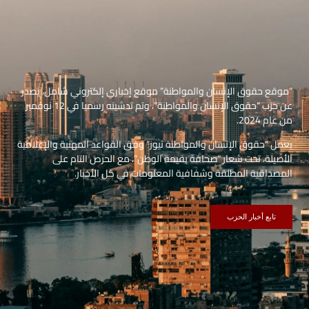
“موقع حقوق الإنسان والمواطنة” موقع إخباري إلكتروني شامل، يصدر
عن حزب “حقوق الإنسان والمواطنة”، وتم تدشينه رسميا في 12 نوفمبر
من عام 2024.
يعمل “حقوق الإنسان والمواطنة نيوز” وفق القواعد المهنية والإعلامية
الأصيلة، تحت شعار “صحافة بقيمة الوطن”، مع الحرص التام على
المصداقية المطلقة وشفافية المعلومات في كل الأخبار.
تابع أخبار الحزب