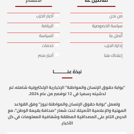
من نحن
أخبار الحزب
سياسة الخصوصية
الرياضة
أتصل بنا
السياسة
إدارة الحزب
خدمات
إعلاناك هنا
أخبار مصر
نبذة عنـــــــــــا
“بوابة حقوق الإنسان والمواطنة” الإخبارية الإلكترونية شامله، تم
تدشينه رسميا في 12 نوفمبر من عام 2024.
وتعمل “بوابة حقوق الإنسان والمواطنة نيوز” وفق القواعد
المهنية والإعلامية الأصيلة، تحت شعار “صحافة بقيمة الوطن”، مع
الحرص التام على المصداقية المطلقة وشفافية المعلومات في كل
الأخبار.