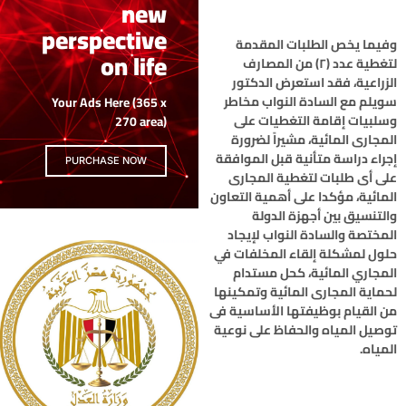
new
perspective
وفيما يخص الطلبات المقدمة
on life
لتغطية عدد (٢) من المصارف
الزراعية، فقد استعرض الدكتور
سويلم مع السادة النواب مخاطر
Your Ads Here (365 x
وسلبيات إقامة التغطيات على
270 area)
المجارى المائية، مشيراً لضرورة
إجراء دراسة متأنية قبل الموافقة
PURCHASE NOW
على أى طلبات لتغطية المجارى
المائية، مؤكدا على أهمية التعاون
والتنسيق بين أجهزة الدولة
المختصة والسادة النواب لإيجاد
حلول لمشكلة إلقاء المخلفات في
المجاري المائية، كحل مستدام
لحماية المجارى المائية وتمكينها
من القيام بوظيفتها الأساسية فى
توصيل المياه والحفاظ على نوعية
المياه.