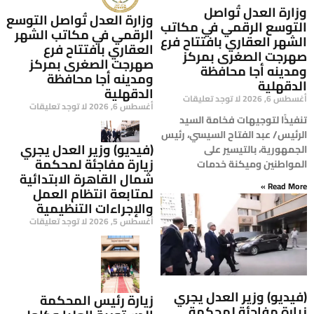
وزارة العدل تُواصل
وزارة العدل تُواصل التوسع
التوسع الرقمي في مكاتب
الرقمي في مكاتب الشهر
الشهر العقاري بافتتاح فرع
العقاري بافتتاح فرع
صهرجت الصغرى بمركز
صهرجت الصغرى بمركز
ومدينه أجا محافظة
ومدينه أجا محافظة
الدقهلية
الدقهلية
أغسطس 6, 2026
لا توجد تعليقات
أغسطس 6, 2026
لا توجد تعليقات
تنفيذًا لتوجيهات فخامة السيد
الرئيس/ عبد الفتاح السيسي، رئيس
(فيديو) وزير العدل يجري
الجمهورية، بالتيسير على
زيارة مفاجئة لمحكمة
المواطنين وميكنة خدمات
شمال القاهرة الابتدائية
Read More »
لمتابعة انتظام العمل
والإجراءات التنظيمية
أغسطس 5, 2026
لا توجد تعليقات
(فيديو) وزير العدل يجري
زيارة رئيس المحكمة
زيارة مفاجئة لمحكمة