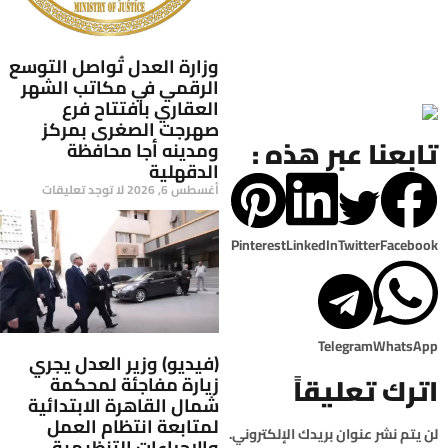
وزارة العدل تُواصل التوسع
الرقمي في مكاتب الشهر
العقاري بافتتاح فرع
صهرجت الصغرى بمركز
تابعنا عبر هذه :
ومدينه أجا محافظة
الدقهلية
أغسطس 6, 2026
لا توجد تعليقات
Pinterest
LinkedIn
Twitter
Facebook
Telegram
WhatsApp
(فيديو) وزير العدل يجري
اترك تعليقاً
زيارة مفاجئة لمحكمة
شمال القاهرة الابتدائية
لمتابعة انتظام العمل
لن يتم نشر عنوان بريدك الإلكتروني.
والإجراءات التنظيمية