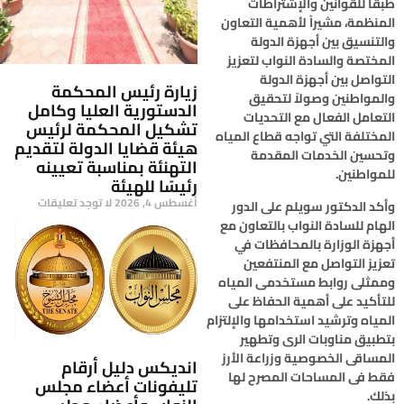
طبقاً للقوانين والإشتراطات
المنظمة، مشيراً لأهمية التعاون
والتنسيق بين أجهزة الدولة
المختصة والسادة النواب لتعزيز
التواصل بين أجهزة الدولة
زيارة رئيس المحكمة
والمواطنين وصولاً لتحقيق
الدستورية العليا وكامل
التعامل الفعال مع التحديات
تشكيل المحكمة لرئيس
المختلفة التي تواجه قطاع المياه
هيئة قضايا الدولة لتقديم
وتحسين الخدمات المقدمة
التهنئة بمناسبة تعيينه
للمواطنين.
رئيسًا للهيئة
أغسطس 4, 2026
لا توجد تعليقات
وأكد الدكتور سويلم على الدور
الهام للسادة النواب بالتعاون مع
أجهزة الوزارة بالمحافظات في
تعزيز التواصل مع المنتفعين
وممثلى روابط مستخدمى المياه
للتأكيد على أهمية الحفاظ على
المياه وترشيد استخدامها والإلتزام
بتطبيق مناوبات الرى وتطهير
المساقى الخصوصية وزراعة الأرز
انديكس دليل أرقام
فقط فى المساحات المصرح لها
تليفونات أعضاء مجلس
بذلك.