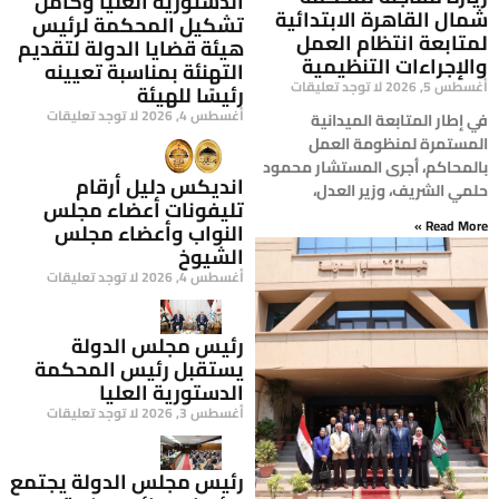
الدستورية العليا وكامل
شمال القاهرة الابتدائية
تشكيل المحكمة لرئيس
لمتابعة انتظام العمل
هيئة قضايا الدولة لتقديم
والإجراءات التنظيمية
التهنئة بمناسبة تعيينه
أغسطس 5, 2026
لا توجد تعليقات
رئيسًا للهيئة
أغسطس 4, 2026
لا توجد تعليقات
في إطار المتابعة الميدانية
المستمرة لمنظومة العمل
بالمحاكم، أجرى المستشار محمود
انديكس دليل أرقام
حلمي الشريف، وزير العدل،
تليفونات أعضاء مجلس
Read More »
النواب وأعضاء مجلس
الشيوخ
أغسطس 4, 2026
لا توجد تعليقات
رئيس مجلس الدولة
يستقبل رئيس المحكمة
الدستورية العليا
أغسطس 3, 2026
لا توجد تعليقات
رئيس مجلس الدولة يجتمع