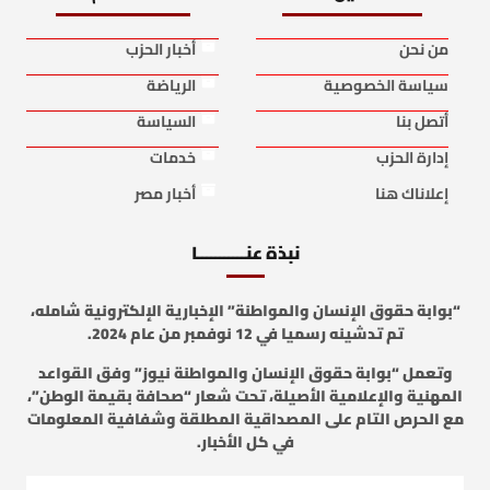
من نحن
أخبار الحزب
سياسة الخصوصية
الرياضة
أتصل بنا
السياسة
إدارة الحزب
خدمات
إعلاناك هنا
أخبار مصر
نبذة عنـــــــــــا
“بوابة حقوق الإنسان والمواطنة” الإخبارية الإلكترونية شامله،
تم تدشينه رسميا في 12 نوفمبر من عام 2024.
وتعمل “بوابة حقوق الإنسان والمواطنة نيوز” وفق القواعد
المهنية والإعلامية الأصيلة، تحت شعار “صحافة بقيمة الوطن”،
مع الحرص التام على المصداقية المطلقة وشفافية المعلومات
في كل الأخبار.