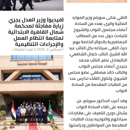
التقي هانى سويلم وزير الموارد
(فيديو) وزير العدل يجري
المائية والرى، بعدد من السادة
زيارة مفاجئة لمحكمة
أعضاء مجلسى النواب والشيوخ
شمال القاهرة الابتدائية
للتباحث حول عدد من المطالب
لمتابعة انتظام العمل
الجماهيرية بالدوائر الخاصة بهم،
والإجراءات التنظيمية
حيث التقى سيادته بكل النائب عبد
أغسطس 5, 2026
لا توجد تعليقات
الله الشيخ، النائب كمال الشافعي،
النائبعادل عامر، النائب محمد
جنيدي أعضاء مجلس النواب،
والنائب خالد مصطفي عضو مجلس
الشيوخ، وتناول اللقاء تدارس عدد
من الطلبات المقدمة من السادة
النواب.
وقد أعرب الدكتور سويلم، عن
حرصه على لقاء السادة النواب
بشكل دورى للتعرف على مقترحات
سيادتهم والتوجيه ببحث الطلبات
المقدمة من المواطنين ودراستها