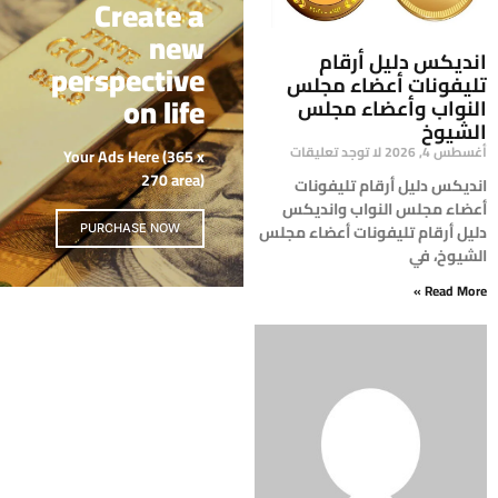
Create a
new
انديكس دليل أرقام
perspective
تليفونات أعضاء مجلس
on life
النواب وأعضاء مجلس
الشيوخ
أغسطس 4, 2026
لا توجد تعليقات
Your Ads Here (365 x
270 area)
انديكس دليل أرقام تليفونات
أعضاء مجلس النواب وانديكس
دليل أرقام تليفونات أعضاء مجلس
PURCHASE NOW
الشيوخ، في
Read More »