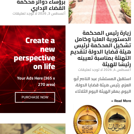
برؤساء دوائر محكمة
القضاء الإداري
أغسطس 3, 2026
لا توجد تعليقات
زيارة رئيس المحكمة
Create a
الدستورية العليا وكامل
تشكيل المحكمة لرئيس
new
هيئة قضايا الدولة لتقديم
perspective
التهنئة بمناسبة تعيينه
on life
رئيسًا للهيئة
أغسطس 4, 2026
لا توجد تعليقات
Your Ads Here (365 x
​استقبل المستشار عبد الناصر أبو
270 area)
العزم، رئيس هيئة قضايا الدولة،
اليوم، بمقر الهيئة اليوم الثلاثاء
PURCHASE NOW
Read More »