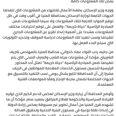
بشأن تلك المشروعات كافة.
ووجه وزير الإسكان، بضغط الأعمال للانتهاء من المشروعات التي تنفذها
الجهات التابعة لوزارة الإسكان بمحافظة المنيا في أقرب وقت في ظل
توفير الموارد اللازمة لتلك المشروعات ولا سيما المشروعات ضمن
المبادرة الرئاسية “حياة كريمة”، والعمل على توفير احتياجات مختلف
المشروعات، مشددا على أهمية إعداد تقرير عن المشروعات الجاري
تنفيذها ونسب تنفيذ تلك المشروعات لدراسة الموقف وتحديد الأولويات
التي سيتم البدء العمل بها.
من جانبه، رحب اللواء عماد كدواني، محافظ المنيا، بالمهندس شريف
الشربيني مؤكدا أن مشروعات مياه الشرب والصرف الصحي التي يتم
تنفيذها ضمن المبادرة الرئاسية “حياة كريمة” تمثل أحد المحاور
الرئيسية لتحسين مستوى الخدمات المقدمة للمواطنين في الريف،
مشيرًا إلى أن المحافظة تتابع بشكل يومي نسب التنفيذ بالتنسيق مع
الجهات المختصة لضمان سرعة الإنجاز وفقًا للمواصفات الفنية
المعتمدة.
وأوضح المحافظ أن زيارة وزير الإسكان تعكس الدعم الكبير الذي توليه
القيادة السياسية والحكومة لقطاع المرافق بصعيد مصر، مؤكدًا أن ما
تشهده قرى المنيا من أعمال تطوير غير مسبوقة يعكس إرادة الدولة
في إحداث نقلة نوعية في مستوى البنية التحتية وتحقيق العدالة
الاجتماعية لكل المواطنين، خاصة في القرى والمناطق الأكثر احتياجًا.