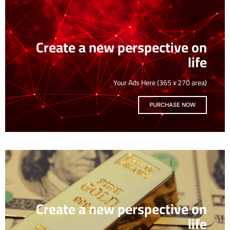
Create a new perspective on
life
Your Ads Here (365 x 270 area)
PURCHASE NOW
Create a new perspective on
life