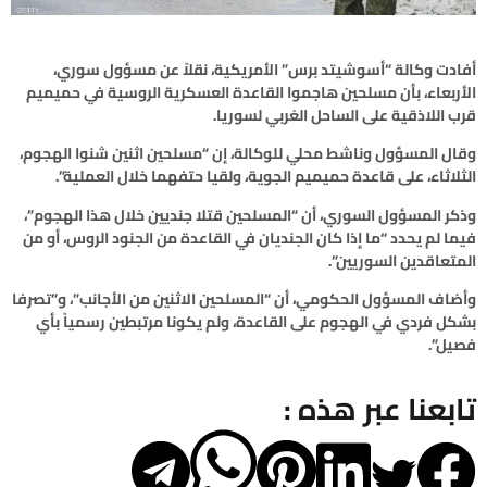
أفادت وكالة “أسوشيتد برس” الأمريكية، نقلاً عن مسؤول سوري،
الأربعاء، بأن مسلحين هاجموا القاعدة العسكرية الروسية في حميميم
قرب اللاذقية على الساحل الغربي لسوريا.
وقال المسؤول وناشط محلي للوكالة، إن “مسلحين اثنين شنوا الهجوم،
الثلاثاء، على قاعدة حميميم الجوية، ولقيا حتفهما خلال العملية”.
وذكر المسؤول السوري، أن “المسلحين قتلا جنديين خلال هذا الهجوم”،
فيما لم يحدد “ما إذا كان الجنديان في القاعدة من الجنود الروس، أو من
المتعاقدين السوريين”.
وأضاف المسؤول الحكومي، أن “المسلحين الاثنين من الأجانب”، و”تصرفا
بشكل فردي في الهجوم على القاعدة، ولم يكونا مرتبطين رسمياً بأي
فصيل”.
تابعنا عبر هذه :