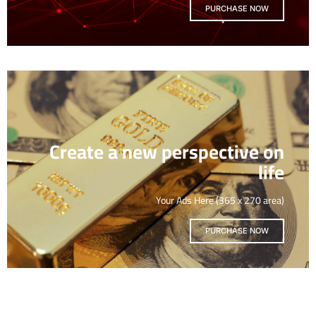
PURCHASE NOW
Create a new perspective on
life
Your Ads Here (365 x 270 area)
PURCHASE NOW