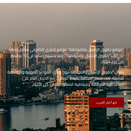
“موقع حقوق الإنسان والمواطنة” موقع إخباري إلكتروني شامل، يصدر
عن حزب “حقوق الإنسان والمواطنة”، وتم تدشينه رسميا في 12 نوفمبر
من عام 2024.
يعمل “حقوق الإنسان والمواطنة نيوز” وفق القواعد المهنية والإعلامية
الأصيلة، تحت شعار “صحافة بقيمة الوطن”، مع الحرص التام على
المصداقية المطلقة وشفافية المعلومات في كل الأخبار.
تابع أخبار الحزب