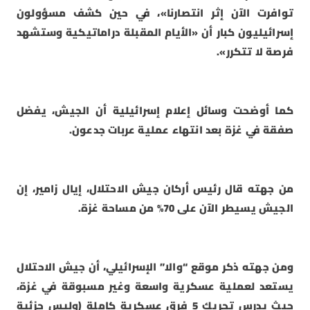
توافرت الآن إثر انتصارنا»، في حين كشف مسؤولون
إسرائيليون كبار أن «الأيام المقبلة دراماتيكية وستشهد
فرصة لا تتكرر».
كما أوضحت وسائل إعلام إسرائيلية أن الجيش، يفضل
صفقة في غزة بعد انتهاء عملية عربات جدعون.
من جهته قال رئيس أركان جيش الاحتلال، إيال زامير، إن
الجيش يسيطر الآن على 70% من مساحة غزة.
ومن جهته ذكر موقع “والا” الإسرائيلي، أن جيش الاحتلال
يستعد لعملية عسكرية واسعة وغير مسبوقة في غزة،
حيث يدرس تحريك 5 فرق عسكرية كاملة (وليس جزئية