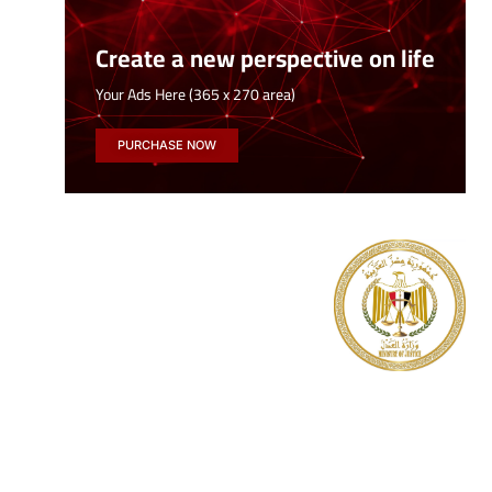
Create a new perspective on life
Your Ads Here (365 x 270 area)
PURCHASE NOW