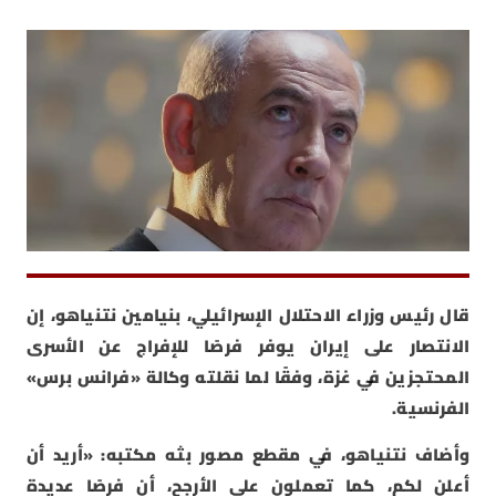
قال رئيس وزراء الاحتلال الإسرائيلي، بنيامين نتنياهو، إن
الانتصار على إيران يوفر فرصًا للإفراج عن الأسرى
المحتجزين في غزة، وفقًا لما نقلته وكالة «فرانس برس»
الفرنسية.
وأضاف نتنياهو، في مقطع مصور بثه مكتبه: «أريد أن
أعلن لكم، كما تعملون على الأرجح، أن فرصًا عديدة