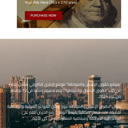
Your Ads Here (365 x 270 area)
PURCHASE NOW
“موقع حقوق الإنسان والمواطنة” موقع إخباري إلكتروني شامل، يصدر
عن حزب “حقوق الإنسان والمواطنة”، وتم تدشينه رسميا في 12 نوفمبر
من عام 2024.
يعمل “حقوق الإنسان والمواطنة نيوز” وفق القواعد المهنية والإعلامية
الأصيلة، تحت شعار “صحافة بقيمة الوطن”، مع الحرص التام على
المصداقية المطلقة وشفافية المعلومات في كل الأخبار.