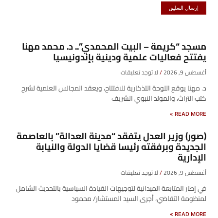
مسجد “كريمة – البيت المحمدي”.. د. محمد مهنا
يفتتح فعاليات علمية ودينية بإندونيسيا
أغسطس 9, 2026
لا توجد تعليقات
د. مهنا يوقع اللوحة التذكارية للافتتاح، ويعقد المجالس العلمية لشرح
كتب التراث، والمولد النبوي الشريف
READ MORE »
(صور) وزير العدل يتفقد “مدينة العدالة” بالعاصمة
الجديدة وبرفقته رئيسا قضايا الدولة والنيابة
الإدارية
أغسطس 9, 2026
لا توجد تعليقات
في إطار المتابعة الميدانية لتوجيهات القيادة السياسية بالتحديث الشامل
لمنظومة التقاضي، أجرى السيد المستشار/ محمود
READ MORE »