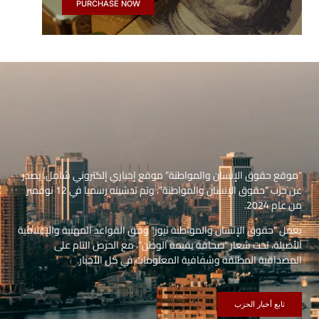
PURCHASE NOW
“موقع حقوق الإنسان والمواطنة” موقع إخباري إلكتروني شامل، يصدر
عن حزب “حقوق الإنسان والمواطنة”، وتم تدشينه رسميا في 12 نوفمبر
من عام 2024.
يعمل “حقوق الإنسان والمواطنة نيوز” وفق القواعد المهنية والإعلامية
الأصيلة، تحت شعار “صحافة بقيمة الوطن”، مع الحرص التام على
المصداقية المطلقة وشفافية المعلومات في كل الأخبار.
تابع أخبار الحزب