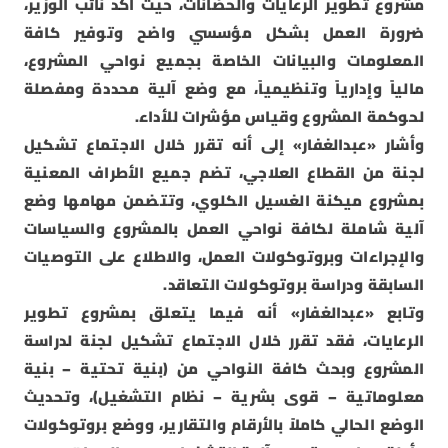
مشروع تطوير الرعايات والحضانات، حيث أكد نائب الوزير،
ضرورة العمل بشكل مؤسسي واضح وتوفير كافة
المعلومات والبيانات الخاصة بجميع نواحي المشروع،
مالياً وإدارياً وتنظيمياً، مع وضع آلية محددة ومفصلة
لحوكمة المشروع وقياس مؤشرات للأداء.
وأشار «عبدالغفار» إلى أنه تقرر خلال الاجتماع تشكيل
لجنة من القطاع العلاجي، تضم جميع الأطراف المعنية
بمشروع ميكنة الغسيل الكلوي، وتتضمن مهامها وضع
آلية شاملة لكافة نواحي العمل بالمشروع والسياسات
والإجراءات وبروتوكولات العمل، والاطلاع على التوصيات
السابقة ودراسة بروتوكولات التعاقد.
وتابع «عبدالغفار» أنه فيما يتعلق بمشروع تطوير
الرعايات، فقد تقرر خلال الاجتماع تشكيل لجنة لدراسة
المشروع وبحث كافة النواحي من (بنية تحتية – بنية
معلوماتية – قوى بشرية – نظام التشغيل)، وتحديث
الوضع الحالي كاملاً بالأرقام والتقارير، ووضع بروتوكولات