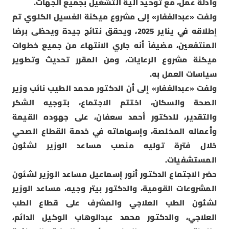
وأدلة عمل، مع توحيد آلية التشغيل بجميع الجهات.
ولفت «عبدالغفار» إلى مشروع ميكنة الغسيل الكلوي تم
إطلاقه في يناير 2025، ويحقق نتائج جيدة ويحظى برضا
المنتفعين، مضيفاً أنه جاري الانتهاء من جميع خطوات
ميكنة مشروع الرعايات، ومن المقرر تحديث وتطوير
سياسات العمل به.
ولفت «عبدالغفار» إلى أن الدكتور محمد الطيب نائب وزير
الصحة والسكان، اختتم الاجتماع، بتوجيه الشكر
والتقدير، للدكتور أحمد سعفان، على جهوده القيمة
وأعماله المخلصة، وإسهاماته في خدمة القطاع الصحي
خلال فترة توليه منصب مساعد الوزير لشئون
المستشفيات.
حضر الاجتماع الدكتور أنور إسماعيل مساعد الوزير لشئون
المشروعات القومية، والدكتور بيتر وجيه، مساعد الوزير
لشئون الطب العلاجي والمشرف على قطاع الطب
العلاجي، والدكتور محمد عبدالوهاب الوكيل الدائم،