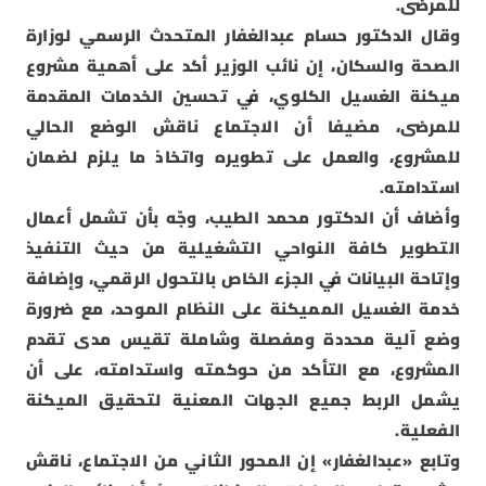
للمرضى.
وقال الدكتور حسام عبدالغفار المتحدث الرسمي لوزارة
الصحة والسكان، إن نائب الوزير أكد على أهمية مشروع
ميكنة الغسيل الكلوي، في تحسين الخدمات المقدمة
للمرضى، مضيفا أن الاجتماع ناقش الوضع الحالي
للمشروع، والعمل على تطويره واتخاذ ما يلزم لضمان
استدامته.
وأضاف أن الدكتور محمد الطيب، وجّه بأن تشمل أعمال
التطوير كافة النواحي التشغيلية من حيث التنفيذ
وإتاحة البيانات في الجزء الخاص بالتحول الرقمي، وإضافة
خدمة الغسيل المميكنة على النظام الموحد، مع ضرورة
وضع آلية محددة ومفصلة وشاملة تقيس مدى تقدم
المشروع، مع التأكد من حوكمته واستدامته، على أن
يشمل الربط جميع الجهات المعنية لتحقيق الميكنة
الفعلية.
وتابع «عبدالغفار» إن المحور الثاني من الاجتماع، ناقش