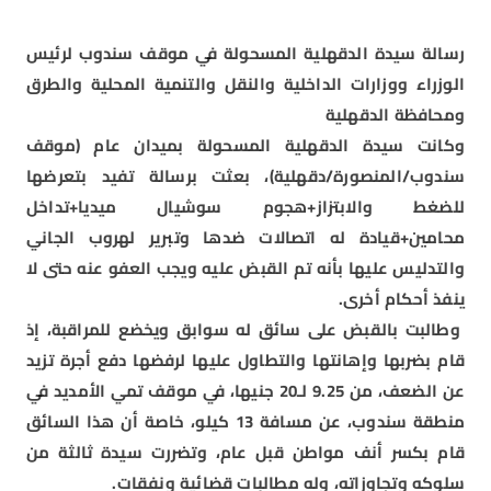
رسالة سيدة الدقهلية المسحولة في موقف سندوب لرئيس
الوزراء ووزارات الداخلية والنقل والتنمية المحلية والطرق
ومحافظة الدقهلية
وكانت سيدة الدقهلية المسحولة بميدان عام (موقف
سندوب/المنصورة/دقهلية)، بعثت برسالة تفيد بتعرضها
للضغط والابتزاز+هجوم سوشيال ميديا+تداخل
محامين+قيادة له اتصالات ضدها وتبرير لهروب الجاني
والتدليس عليها بأنه تم القبض عليه ويجب العفو عنه حتى لا
ينفذ أحكام أخرى.
وطالبت بالقبض على سائق له سوابق ويخضع للمراقبة، إذ
قام بضربها وإهانتها والتطاول عليها لرفضها دفع أجرة تزيد
عن الضعف، من 9.25 لـ20 جنيها، في موقف تمي الأمديد في
منطقة سندوب، عن مسافة 13 كيلو، خاصة أن هذا السائق
قام بكسر أنف مواطن قبل عام، وتضررت سيدة ثالثة من
سلوكه وتجاوزاته، وله مطالبات قضائية ونفقات.