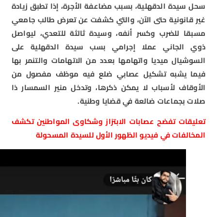
سحل سيدة الدقهلية، بسبب مضاعفة الأجرة، إذا تطبق زيادة
غير قانونية حتى الآن، والتي كشفت عن تعرض طالب جامعي
مسبقا للضرب وكسر أنفه، وسيدة ثالثة للتعدي، ليواصل
ذوي الجاني عملا إجرامي بسب سيدة الدقهلية على
السوشيال ميديا واتهامها بعدد من الاتهامات والتنمر بها
فيما يشبه تشكيل عصابي ضلع فيه موظف مفصول من
الأوقاف لأسباب لا يمكن ذكرها، وتدخل منير السمسار ذا
صلات بجماعات ضالعة في قضايا وطنية.
تعليقات تفضح عصابات الابتزاز وشكاوى المواطنين تكشف
المخالفات في فيديو الظهور الأول للسيدة المسحولة