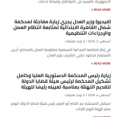
الجمهورية، بالتيسير على المواطنين وميكنة خدمات
READ MORE »
(فيديو) وزير العدل يجري زيارة مفاجئة لمحكمة
شمال القاهرة الابتدائية لمتابعة انتظام العمل
والإجراءات التنظيمية
أغسطس 5, 2026
لا توجد تعليقات
في إطار المتابعة الميدانية المستمرة لمنظومة العمل بالمحاكم، أجرى
المستشار محمود حلمي الشريف، وزير العدل،
READ MORE »
زيارة رئيس المحكمة الدستورية العليا وكامل
تشكيل المحكمة لرئيس هيئة قضايا الدولة
لتقديم التهنئة بمناسبة تعيينه رئيسًا للهيئة
أغسطس 4, 2026
لا توجد تعليقات
​استقبل المستشار عبد الناصر أبو العزم، رئيس هيئة قضايا الدولة، اليوم،
بمقر الهيئة اليوم الثلاثاء