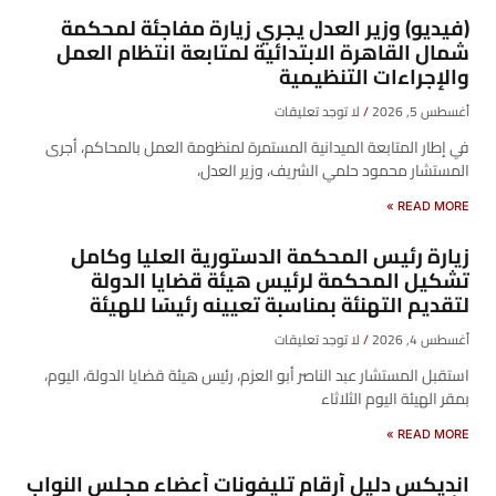
(فيديو) وزير العدل يجري زيارة مفاجئة لمحكمة
شمال القاهرة الابتدائية لمتابعة انتظام العمل
والإجراءات التنظيمية
أغسطس 5, 2026
لا توجد تعليقات
في إطار المتابعة الميدانية المستمرة لمنظومة العمل بالمحاكم، أجرى
المستشار محمود حلمي الشريف، وزير العدل،
READ MORE »
زيارة رئيس المحكمة الدستورية العليا وكامل
تشكيل المحكمة لرئيس هيئة قضايا الدولة
لتقديم التهنئة بمناسبة تعيينه رئيسًا للهيئة
أغسطس 4, 2026
لا توجد تعليقات
​استقبل المستشار عبد الناصر أبو العزم، رئيس هيئة قضايا الدولة، اليوم،
بمقر الهيئة اليوم الثلاثاء
READ MORE »
انديكس دليل أرقام تليفونات أعضاء مجلس النواب