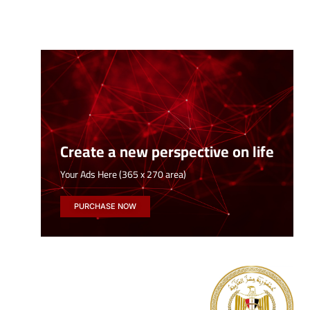
Create a new perspective on life
Your Ads Here (365 x 270 area)
PURCHASE NOW