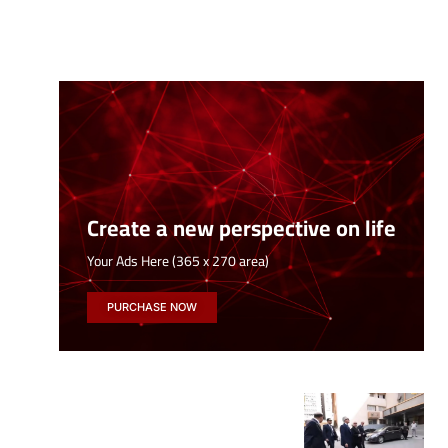
Create a new perspective on life
Your Ads Here (365 x 270 area)
PURCHASE NOW