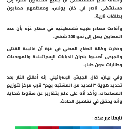
مستشفى ناصر في خان يونس، ومعظمهم مصابون
بطلقات نارية.
وأفادت مصادر طبية فلسطينية في قطاع غزة بأن عدد
المصابين يصل إلى نحو 200 شخص.
وذكرت وكالة الدفاع المدني في غزة أن غالبية القتلى
والجرحى أصيبوا بنيران الدبابات الإسرائيلية والمروحيات
وطائرات بدون طيار.
وفي بيان، قال الجيش الإسرائيلي إنه أطلق النار بعد
تحديد هوية “العديد من المشتبه بهم” قرب مركز لتوزيع
المساعدات. وأكد أنه على علم بتقارير عن سقوط ضحايا،
وأنه يحقق في تفاصيل الحادث.
تابعنا عبر هذه :