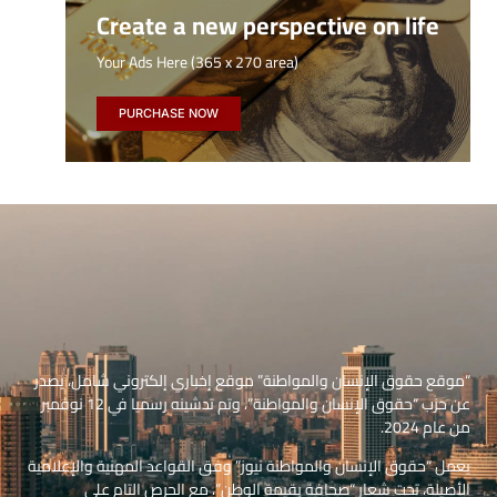
Create a new perspective on life
Your Ads Here (365 x 270 area)
PURCHASE NOW
“موقع حقوق الإنسان والمواطنة” موقع إخباري إلكتروني شامل، يصدر
عن حزب “حقوق الإنسان والمواطنة”، وتم تدشينه رسميا في 12 نوفمبر
من عام 2024.
يعمل “حقوق الإنسان والمواطنة نيوز” وفق القواعد المهنية والإعلامية
الأصيلة، تحت شعار “صحافة بقيمة الوطن”، مع الحرص التام على