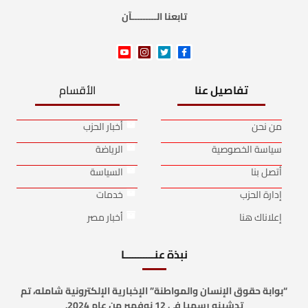
تابعنا الـــــــــآن
تفاصيل عنا
الأقسام
من نحن
أخبار الحزب
سياسة الخصوصية
الرياضة
أتصل بنا
السياسة
إدارة الحزب
خدمات
إعلاناك هنا
أخبار مصر
نبذة عنـــــــــــا
“بوابة حقوق الإنسان والمواطنة” الإخبارية الإلكترونية شامله، تم
تدشينه رسميا في 12 نوفمبر من عام 2024.