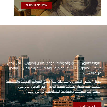
PURCHASE NOW
“موقع حقوق الإنسان والمواطنة” موقع إخباري إلكتروني شامل، يصدر
عن حزب “حقوق الإنسان والمواطنة”، وتم تدشينه رسميا في 12 نوفمبر
من عام 2024.
يعمل “حقوق الإنسان والمواطنة نيوز” وفق القواعد المهنية والإعلامية
الأصيلة، تحت شعار “صحافة بقيمة الوطن”، مع الحرص التام على
المصداقية المطلقة وشفافية المعلومات في كل الأخبار.
تابع أخبار الحزب