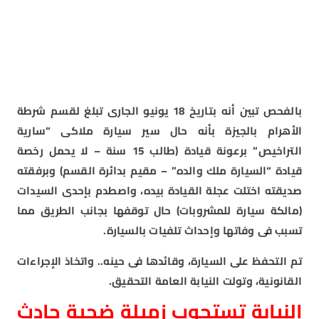
بالفحص تبين أنه بتاريخ 18 يونيو الجارى تبلغ لقسم شرطة
الأهرام بالجيزة بأنه حال سير سيارة ملاكى “سارية
التراخيص” برعونة قيادة (طالب 15 سنة – لا يحمل رخصة
قيادة “السيارة ملك والده” – مقيم بدائرة القسم) وبرفقته
صديقته اختلت عجلة القيادة بيده، واصطدم بإحدى السيدات
(مالكة سيارة للمشروبات) حال توقفها بجانب الطريق مما
تسبب فى وفاتها وإحداث تلفيات بالسيارة.
تم التحفظ على السيارة، وقائدها فى حينه.. واتخاذ الإجراءات
القانونية، وتولت النيابة العامة التحقيق.
النيابة تستجوب زميلة ضحية حادث