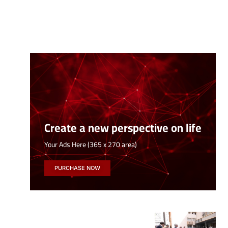
Create a new perspective on life
Your Ads Here (365 x 270 area)
PURCHASE NOW