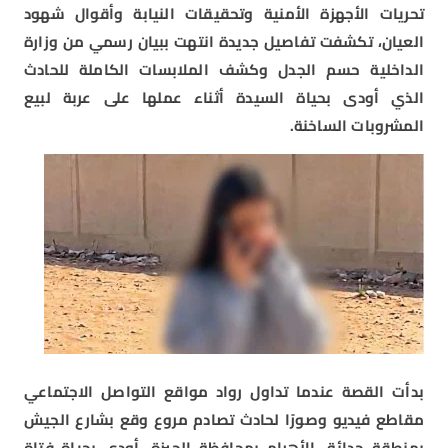
تحريات الأجهزة الأمنية وتحقيقات النيابة وأقوال شهود
العيان، تكشفت تفاصيل جديدة انتهت ببيان رسمي من وزارة
الداخلية حسم الجدل وكشف الملابسات الكاملة للحادث
الذي أودى بحياة السيدة أثناء عملها على عربة لبيع
المشروبات الساخنة.
بدأت القصة عندما تداول رواد مواقع التواصل الاجتماعي
مقاطع فيديو وصورًا لحادث تصادم مروع وقع بشارع الجيش
بمنطقة حدائق الأهرام بمحافظة الجيزة، أودى بحياة فتاة