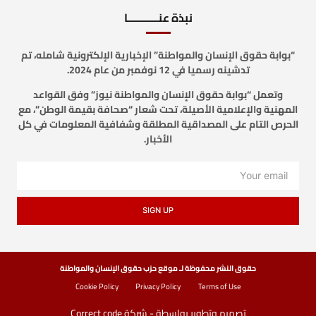
نبذة عنـــــــــــا
“بوابة حقوق الإنسان والمواطنة” الإخبارية الإلكترونية شامله، تم
تدشينه رسميا في 12 نوفمبر من عام 2024.
وتعمل “بوابة حقوق الإنسان والمواطنة نيوز” وفق القواعد
المهنية والإعلامية الأصيلة، تحت شعار “صحافة بقيمة الوطن”، مع
الحرص التام على المصداقية المطلقة وشفافية المعلومات في كل
الأخبار.
SIGN UP
حقوق النشر محفوظة لـ موقع حزب حقوق الإنسان والمواطنة
Cookie Policy
Privacy Policy
Terms of Use
تصميم وتطوير بواسطة - شركة Correct code