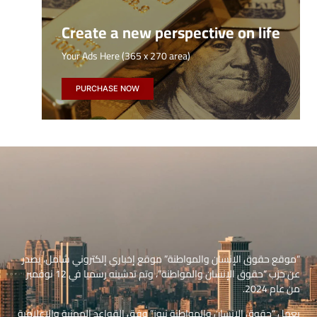
Create a new perspective on life
Your Ads Here (365 x 270 area)
PURCHASE NOW
“موقع حقوق الإنسان والمواطنة” موقع إخباري إلكتروني شامل، يصدر
عن حزب “حقوق الإنسان والمواطنة”، وتم تدشينه رسميا في 12 نوفمبر
من عام 2024.
يعمل “حقوق الإنسان والمواطنة نيوز” وفق القواعد المهنية والإعلامية