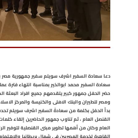
دعا سعادة السفير اشرف سويلم سفير جمهورية مصر بالم
سعادة السفير محمد ابوالخير بمناسبة انتهاء فترة عمل
حضر الحفل جمهور كبير يتقدمهم جميع افراد البعثة ال
ومصر للطيران والبنك الاهلى والكنيسة والمركز الاس
بدأ الحفل بكلمة من سعادةً السفير اشرف سويلم تحد
القنصل العام ، ثم تناوب جمهور الحاضرين إلقاء كلمات
العام وكان من أهمها تطوير مبنى القنصلية لتوفير ال
القاهرة لخدمة المصريين فى شمال بريطانيا والاهتما