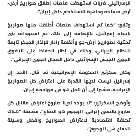
الإسرائيلي ضربات استهدفت منصات إطلاق صواريخ أرض-
أرض مسلحة وجاهزة للاستخدام داخل إيران”.
وتابع: “كما تم استهداف منصات أُطلقت منها صواريخ
باتجاه إسرائيل، بالإضافة إلى ذلك، تم استهداف بنى
تحتية لصواريخ أرض-جو وأنظمة رادار للإنذار المبكر تابعة
للنظام الإيراني، وذلك في إطار الحفاظ على التفوق
الجوي للجيش الإسرائيلي داخل المجال الجوي الإيراني”.
وكان سكرتير الحكومة الإسرائيلية قد قال، الأحد، إن
إسرائيل ليست لديها القدرة على اعتراض كل الصواريخ
الإيرانية، مشيرا إلى أن الحل هو في مهاجمة إيران.
وأوضح السكرتير: “لا يوجد لدينا صاروخ اعتراض مقابل كل
صاروخ بالستي إيراني، الهجوم هو الدفاع”، مضيفا: “هناك
تكلفة اقتصادية لاعتراض الصواريخ وأفضل وسيلة
للدفاع هي الهجوم”.