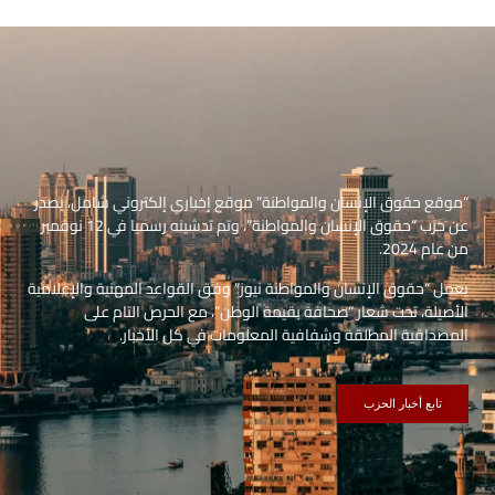
“موقع حقوق الإنسان والمواطنة” موقع إخباري إلكتروني شامل، يصدر
عن حزب “حقوق الإنسان والمواطنة”، وتم تدشينه رسميا في 12 نوفمبر
من عام 2024.
يعمل “حقوق الإنسان والمواطنة نيوز” وفق القواعد المهنية والإعلامية
الأصيلة، تحت شعار “صحافة بقيمة الوطن”، مع الحرص التام على
المصداقية المطلقة وشفافية المعلومات في كل الأخبار.
تابع أخبار الحزب