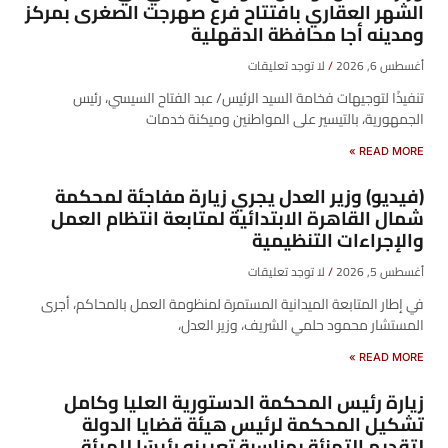
الشهر العقاري بافتتاح فرع صهرجت الصغرى بمركز
ومدينه أجا محافظة الدقهلية
أغسطس 6, 2026
لا توجد تعليقات
تنفيذًا لتوجيهات فخامة السيد الرئيس/ عبد الفتاح السيسي، رئيس
الجمهورية، بالتيسير على المواطنين وميكنة خدمات
READ MORE »
(فيديو) وزير العدل يجري زيارة مفاجئة لمحكمة
شمال القاهرة الابتدائية لمتابعة انتظام العمل
والإجراءات التنظيمية
أغسطس 5, 2026
لا توجد تعليقات
في إطار المتابعة الميدانية المستمرة لمنظومة العمل بالمحاكم، أجرى
المستشار محمود حلمي الشريف، وزير العدل،
READ MORE »
زيارة رئيس المحكمة الدستورية العليا وكامل
تشكيل المحكمة لرئيس هيئة قضايا الدولة
لتقديم التهنئة بمناسبة تعيينه رئيسًا للهيئة