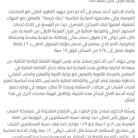
توفير فرص عمل مستدامة.
وأشار الدكتور أحمد رستم إلى أنه تم دمج جهود التطوير المالي مع المبادرات
القومية، وفي مقدمتها المبادرة الرئاسية “حياة كريمة”، بالتعاون مع الجهات
المعنية، أهمها البنك المركزي المصري، حيث تم التوسع في إتاحة خدمات
الشمول المالي والتوعية المالية في قرى المرحلة الأولى من المبادرة، من
خلال فتح حوالي 2.6 مليون حساب بنكي وبطاقة مدفوعة مقدماً ومحفظة
إلكترونية، الأمر الذي ساهم في تحسن مؤشر الشمول المالي بـ 21 نقطة
مئوية، ليصل إلى 76% من السكان فوق 15 سنة
ومن جهته، أعرب الدكتور إسلام عزام، رئيس الهيئة العامة للرقابة المالية، عن
سعادته الكبيرة بإطلاق هذه المبادرة لما يمثله إدراج الثقافة المالية في
المناهج بالمرحلة الثانوية بالتعاون مع وزارة التربية والتعليم والجانب الياباني،
كخطوة متميزة لنشر الوعي والثقافة المالية بالمدارس كقاعدة أساسية لتعزيز
قدرات الشباب في مجالات الاستثمار وريادة الأعمال، منوهًا إلى توفير جميع
أوجه الدعم الفني لإنجاح هذه التجربة، وإطلاق الهيئة مبادرات أخرى في هذا
الشأن.
وسلّط الدكتور إسلام عزام الضوء على الارتفاع الملحوظ في مشاركة الشباب
في سوق رأس المال، حيث وصلت نسبة المستثمرين في البورصة من الفئة
العمرية بين ١٨ و٤٠ سنة نحو ٧٩٪؜ مؤخرا، كما بلغت نسبة المستثمرين الشباب
في صناديق الاستثمار الجديدة مثل الذهب حوالي ٨٠٪؜ مما يؤكد الحاجة الماسة
إلى تكثيف التوعية بالقطاعات المالية غير المصرفية لمساعدة المستثمرين