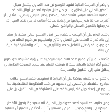
وأوضح أن المرحلة الحالية تشهد التوسع في هذا التعاون ليشمل مجال
التمكين المالي على نطاق واسع، من خلال مبادرة تُعد من أوائل النماذج
الوطنية الشاملة لقياس الثقافة المالية داخل إطار تعليمي رسمي، لافتًا إلى أن
أهم ما يميزها هو إسهامها في إعادة صياغة أساليب تدريس هذه المهارات،
عبر ربطها بالتطبيق العملي والواقع الفعلي.
وشدد الوزير على أن الهدف لا يقتصر على تعزيز التعليم المالي فقط، بل يمتد
إلى بناء قدرات الطلاب على الفعل والتأثير، وتمكينهم من فهم العالم من
حولهم، والقدرة على التفاعل معه، والتأثير في مساراته، والمشاركة بفاعلية
في بنائه.
وأضاف الوزير أن توقيع هذه الاتفاقيات اليوم يعكس رؤية مشتركة نحو تطوير
تعليم أكثر ارتباطًا بالحياة، بحيث لا يتوقف التعلم عند حدود المعرفة النظرية، بل
ينطلق منها إلى التطبيق والممارسة.
واختتم الوزير كلمته مؤكدًا على أن الوزارة لا تستهدف فقط تعليم الطلاب
مبادئ الاقتصاد، بل تسعى إلى دمجهم في قلب المنظومة الاقتصادية، بما
يسهم في إعداد جيل قادر ليس فقط على المشاركة في المستقبل، بل على
صناعته.
ومن جانبه، أكد السيد أحمد كجوك وزير المالية، أنه سعيد جدًا بتحول الأفكار
المبتكرة إلى واقع جديد يستثمر فى مستقبل أبنائنا، أخذًا فى الاعتبار أن التعليم