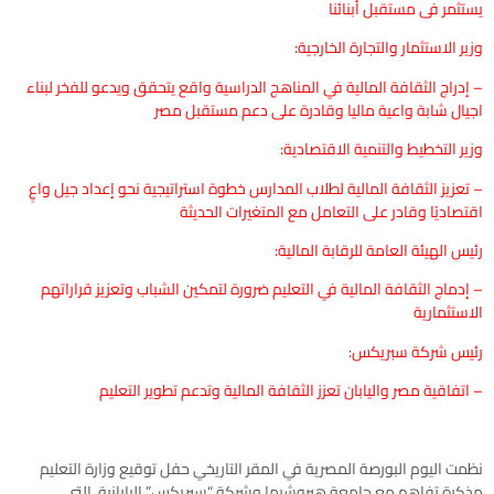
يستثمر فى مستقبل أبنائنا
وزير الاستثمار والتجارة الخارجية:
– إدراج الثقافة المالية في المناهج الدراسية واقع يتحقق ويدعو للفخر لبناء
اجيال شابة واعية ماليا وقادرة على دعم مستقبل مصر
وزير التخطيط والتنمية الاقتصادية:
– تعزيز الثقافة المالية لطلاب المدارس خطوة استراتيجية نحو إعداد جيل واعٍ
اقتصاديًا وقادر على التعامل مع المتغيرات الحديثة
رئيس الهيئة العامة للرقابة المالية:
– إدماج الثقافة المالية في التعليم ضرورة لتمكين الشباب وتعزيز قراراتهم
الاستثمارية
رئيس شركة سبريكس:
– اتفاقية مصر واليابان تعزز الثقافة المالية وتدعم تطوير التعليم
نظمت اليوم البورصة المصرية في المقر التاريخي حفل توقيع وزارة التعليم
مذكرة تفاهم مع جامعة هيروشيما وشركة “سبريكس” اليابانية، التي