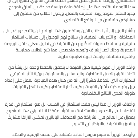
الاستثماري وريادة الأعمال ضمن مناهج الصف الثاني الثانوي، مشيرًا إلى أن
هذا التوجه لا يقتصر هذا على إضافة مادة دراسية جديدة، بل يتعلق بنموذج
جديد للتعلّم، نموذج يربط المعرفة بالفعل، ويحوّل الطلاب من متلقّين إلى
مشاركين حقيقيين في الواقع الاقتصادي.
وأشار الوزير إلى أن الطلاب الذين يستكملون هذا البرنامج لن يقتصر دورهم على
المحاكاة، أو التدريبات الصفية، بل سيُتاح لهم الوصول إلى حسابات استثمار
حقيقية ومحافظ ممولة، تمكّنهم من الانخراط في تداول فعلي داخل البورصة
المصرية، وذلك تحت إشراف وتوجيه متخصص، مما يتيح للطلاب ممارسة
واقعية متكاملة، وليست تجربة تعليمية نظرية.
وأكد الوزير أن فهم كيفية خلق القيمة لا يتحقق بالحفظ وحده، بل ينشأ من
اتخاذ القرار، وتحمل المخاطرة، والإحساس بالمسئولية، ورؤية الأثر الحقيقي
للاختيارات التي نتخذها، مشيرًا إلى أنه من خلال هذه المبادرة، نعمل على إعداد
جيل يفهم كيف تُخلق القيمة، وكيف تُدار المخاطر، وكيف تشكل القرارات
طويلة المدى النتائج الاقتصادية.
وأضاف الوزير أن هذا ليس فقط استثمارًا في الطلاب، بل هو استثمار في قدرة
اقتصادنا على الصمود والاستدامة مستقبلًا، مؤكدًا اننا لا نبني هذا المشروع
بمعزل عن العالم فإن الشراكة مع الاصدقاء اليابانيين تعكس التزامًا مشتركًا
بالتميز والانضباط والابتكار في التعليم.
وأوضح الوزير أنه سيتم تدريس المادة كنشاط على منصة البرمجة والذكاء