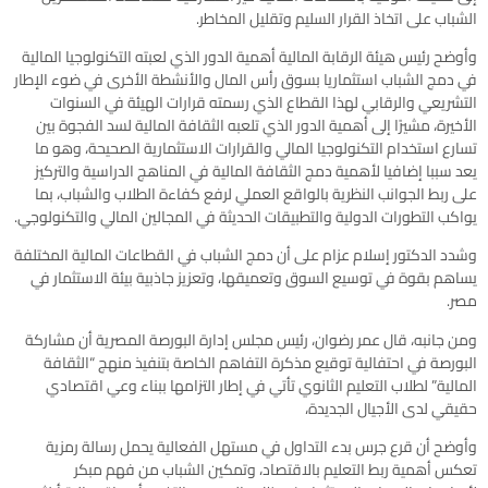
الشباب على اتخاذ القرار السليم وتقليل المخاطر.
وأوضح رئيس هيئة الرقابة المالية أهمية الدور الذي لعبته التكنولوجيا المالية
في دمج الشباب استثماريا بسوق رأس المال والأنشطة الأخرى في ضوء الإطار
التشريعي والرقابي لهذا القطاع الذي رسمته قرارات الهيئة في السنوات
الأخيرة، مشيرًا إلى أهمية الدور الذي تلعبه الثقافة المالية لسد الفجوة بين
تسارع استخدام التكنولوجيا المالي والقرارات الاستثمارية الصحيحة، وهو ما
يعد سببا إضافيا لأهمية دمج الثقافة المالية في المناهج الدراسية والتركيز
على ربط الجوانب النظرية بالواقع العملي لرفع كفاءة الطلاب والشباب، بما
يواكب التطورات الدولية والتطبيقات الحديثة في المجالين المالي والتكنولوجي.
وشدد الدكتور إسلام عزام على أن دمج الشباب في القطاعات المالية المختلفة
يساهم بقوة في توسيع السوق وتعميقها، وتعزيز جاذبية بيئة الاستثمار في
مصر.
ومن جانبه، قال عمر رضوان، رئيس مجلس إدارة البورصة المصرية أن مشاركة
البورصة في احتفالية توقيع مذكرة التفاهم الخاصة بتنفيذ منهج “الثقافة
المالية” لطلاب التعليم الثانوي تأتي في إطار التزامها ببناء وعي اقتصادي
حقيقي لدى الأجيال الجديدة،
وأوضح أن قرع جرس بدء التداول في مستهل الفعالية يحمل رسالة رمزية
تعكس أهمية ربط التعليم بالاقتصاد، وتمكين الشباب من فهم مبكر