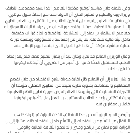
وفى كلمته خلال مراسم توقيع مذكرة التفاهم، أكد السيد محمد عبد اللطيف
وزير التربية والتعليم والتعليم الفني أن الدولة تتجه نحو إحداث تحول جوهري
في منظومة التعليم، يقوم على تمكين الطلاب من الانتقال من التعلم النظري
إلى الممارسة الفعلية، بحيث لا يقتصر دور الطالب على دراسة آليات الأسواق أو
مفاهيم الاستثمار، بل يمتد إلى المشاركة الواقعية واتخاذ قرارات حقيقية
داخل بيئة مالية متكاملة، بما يعزز من إحساسه بالمسؤولية ويكسبه خبرات
عملية مباشرة، مؤكدًا أن هذا هو التحول الذى نجتمع اليوم للإعلان عنه.
وقال الوزير إن العالم قد تغيّر، وكان لابد أن يتغيّر التعليم معه، فلم يعد إعداد
الطلاب للمستقبل هدفًا كافيًا، بل أصبح من الضروري أن نُعِدّهم ليكونوا
فاعلين داخله.
وأشار الوزير إلى أن التعليم ظل لفترة طويلة يشرح الاقتصاد من خلال تقديم
المفاهيم والمعادلات بصورة نظرية بعيدة عن التطبيق العملي، مؤكدًا أن
التغيرات المتسارعة التي يشهدها العالم تفرض ضرورة تطوير النظم التعليمية،
بحيث لا تكتفي بإعداد الطلاب للمستقبل، بل تعمل على تأهيلهم ليكونوا
فاعلين ومؤثرين فيه
وأوضح السيد الوزير أنه من هذا المنطلق، اتخذت الوزارة قرارًا واضحًا هو
الانتقال من التعلّم عن الاقتصاد، إلى التعلّم داخل الاقتصاد ذاته، مشيرًا إلى أن
الوزارة اليوم تعلن عن برنامج وطني رائد لدمج الثقافة المالية والوعي