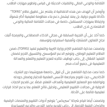
الثقافة والوعي المالي والتقنيات الحديثة في قياس وتطوير مهارات الطلاب.
وأوضح أن الهدف من هذه الاتفاقية لا يقتصر على تطبيق نظام “TOFAS”
كأداة تقييم دولية، بل يمتد ليشمل دعم بناء منظومة تعليمية أكثر شمولًا
وارتباطًا بمهارات المستقبل، خاصة في مجالات الثقافة المالية والوعي
الاقتصادي لدى الطلاب.
كما أكد على أن التجربة السابقة في مجالي الذكاء الاصطناعي والبرمجة أثبتت
نجاح التعاون المشترك وأهمية استمراره وتوسعه.
وتضمنت مذكرة التفاهم التزام وزارة التربية والتعليم تنفيذ (TOFAS)، ضمن
النظام التعليم الوطنى، وتوفير الدعم المؤسسي والتنسيق اللازم لضمان
التنفيذ الفعّال، إلى جانب توظيف نتائجه لتعزيز التعليم والتعلم والعدالة
التعليمية فى جميع أنحاء مصر.
كما نصت مذكرة التفاهم على أن تتولى جامعة هيروشيما دور الشريك
الأكاديمي، حيث تقوم بمراجعة الأسس العلمية للاختبار وضمان جودته
وتوافقه مع المعايير التعليمية وأهداف التعلم، فضلًا عن تقديم الخبرات
الدولية في مجالات التقييم التعليمي وتحليل نتائج التعلم، بما يدعم اتخاذ قرارات
تعليمية قائمة على الأدلة.
وتضمنت أيضا قيام شركة “سبريكس” بتوفير أدوات التقييم والمنصات الرقمية
والخبرات الفنية اللازمة، إلى جانب تقديم برامج التدريب والدعم المساعدة