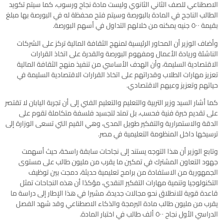
الاصطناعي للصف الثاني الثانوي وليست مادة نجاح ورسوب، كما سيتم تكويد
الطالب الناجح في المادة بالبورصة وسيتم فتح محفظة له في البورصة بها مبلغ
بقيمة ٥٠٠ جنيه يمكنه من خلالهم التداول في أسهم البورصة.
وأضاف الوزير أن المحاور الرئيسية لمنهج الثقافة المالية تركز على الشركات
الناشئة وريادة الأعمال ومفهوم البورصة والقدرة على اتخاذ القرارات
الاقتصادية السليمة، وأن الهدف الأساسي من تنفيذ منهج الثقافة المالية
تعزيز مهارات الطلاب وقدراتهم على اتخاذ القرارات الاقتصادية السليمة في
حياتهم وتعزيز وعيهم الاقتصادي.
كما أشار السيد وزير التربية والتعليم والتعليم الفني إلى أن تجربة اليابان لا تقتصر
على تقديم خبرة فنية فحسب، بل تمتد لتجسيد فلسفة متكاملة تقوم على
الدقة والاستمرارية والتفكير طويل المدى، وهي القيم التي تسعى الوزارة إلى
ترسيخها داخل المنظومة التعليمية في مصر.
وتابع الوزير أن هذا التوجه يستند إلى نجاحات سابقة راسخة، حيث أسهمت
جهود التعاون المشترك في تمكين ما يقرب من مليون طالب على مستوى
الجمهورية من الاستفادة من برامج تعليمية حديثة، دمجت بين توظيف
التكنولوجيا وتنمية مهارات التفكير النقدي، مؤكدًا أن هذه النجاحات تمثل
قاعدة قوية للانطلاق نحو مجالات جديدة، مشيرا في هذا الإطار إلى دراسة ما
يقرب من مليون طالب مادة البرمجة والذكاء الاصطناعي وقد شهد الفصل
الدراسي الأول نجاح ٥٠٠ ألف طالب في اختبار المادة.