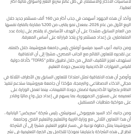
لأساسيات الادخار والاستثمار، في ظل عالم سريع التغير وأسواق مالية أكثر
تعقيدًا.
وأكد أن هذه الجهود أسهمت في جذب أكثر من 160 ألف مستثمر جديد خلال
الربع الأول من عام 2026، بمعدل نمو يقترب من 200% مقارنة بالفترة نفسها
من العام السابق، مشددًا على أن الهدف الأساسي لا يقتصر على زيادة عدد
المتعاملين، بل إعداد مستثمر واعٍ يتخذ قراراته على أساس المعرفة.
ومن جانبه، أعرب السيد ميتسو أوتشي رئيس جامعة هيروشيما، خلال كلمته،
عن تقديره للتعاون القائم مع الجانب المصري، مشيرًا إلى أن الاتفاقية
تستهدف تعزيز التثقيف المالي من خلال تطبيق نظام “TOFAS” كأداة دولية
لقياس المهارات الأكاديمية وتحسين جودة التعليم.
وأوضح أن هذه الاتفاقية تمثل امتدادًا للتعاون السابق بين الأطراف الثلاثة في
مجالي الذكاء الاصطناعي والبرمجة، مؤكدًا أن جامعة هيروشيما ستدعم تنفيذ
النظام بخبراتها الأكاديمية لضمان جودة التقييمات، بينما تعمل الوزارة على
تعميمه على مستوى الجمهورية، بما يسهم في إعداد جيل واعٍ ماليًا وقادر
على مواكبة متطلبات المستقبل.
ومن جانبه، أكد السيد هيرويوكي تسونيشي، رئيس شركة “سبريكس” اليابانية ،
أن هذا التعاون الثلاثي مع وزارة التربية والتعليم والتعليم الفني وجامعة
هيروشيما يمثل خطوة نوعية في مسار تطوير التعليم، مشيرًا إلى أن الشركة
تنظر إلى هذه الشراكة باعتبارها نموذجًا للتكامل بين الخبرة التعليمية في نشر