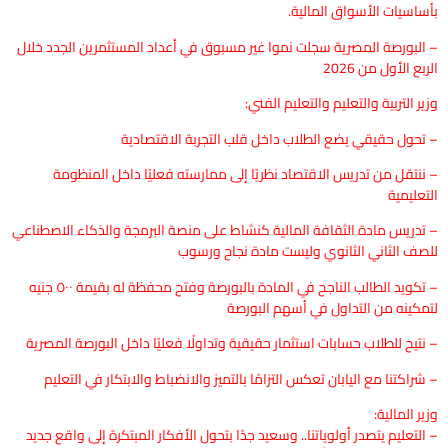
بأساسيات الأسواق المالية.
– البورصة المصرية سجلت نموا غير مسبوق في أعداد المستثمرين الجدد خلال
الربع الأول من 2026
وزير التربية والتعليم والتعليم الفني:
– تحول حقيقي يضع الطلاب داخل قلب التجربة الاقتصادية
– ننتقل من تدريس الاقتصاد نظريًا إلى ممارسته فعليًا داخل المنظومة
التعليمية
– تدريس مادة الثقافة المالية كنشاط على منصة البرمجة والذكاء الاصطناعي
للصف الثاني الثانوي وليست مادة نجاح ورسوب
– تكويد الطالب الناجح في المادة بالبورصة وفتح محفظة له بقيمة ٥٠٠ جنيه
لتمكينه من التداول في أسهم البورصة
– نتيح للطلاب حسابات استثمار حقيقية وتداولًا فعليًا داخل البورصة المصرية
– شراكتنا مع اليابان تعكس التزامًا بالتميز والانضباط والابتكار في التعليم
وزير المالية:
– التعليم يتصدر أولوياتنا.. وسعيد جدًا بتحول الأفكار المبتكرة إلى واقع جديد