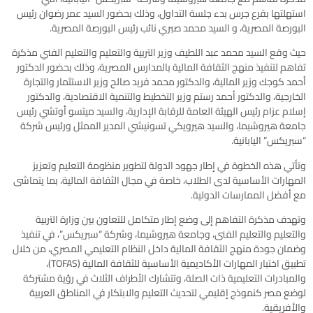
استهلتها بقرع جرس بدء جلسة التداول، وذلك بحضور السيد عمر رضوان رئيس
البورصة المصرية، و السيد محمد صبري نائب رئيس البورصة المصرية.
حيث وقع السيد محمد عبد اللطيف وزير التربية والتعليم والتعليم الفني مذكرة
تفاهم لتنفيذ منهج الثقافة المالية بالمدارس المصرية، وذلك بحضور الدكتور
أحمد كوجك وزير المالية، والدكتور محمد فريد صالح وزير الاستثمار والتجارة
الخارجية، والدكتور أحمد رستم وزير التخطيط والتنمية الاقتصادية، والدكتور
إسلام عزام رئيس الهيئة العامة للرقابة الإدارية، والسيد ميتسو أوتشي رئيس
جامعة هيروشيما، والسيد هيرويكي تسونيشي المدير الممثل ورئيس شركة
“سبريكس” اليابانية.
وتأتي هذه الخطوة في إطار جهود الدولة لتطوير منظومة التعليم وتعزيز
المهارات الأساسية لدى الطلاب، خاصة في مجال الثقافة المالية، بما يتماشى
مع أفضل الممارسات الدولية.
وتهدف مذكرة التفاهم إلى وضع إطار متكامل للتعاون بين وزارة التربية
والتعليم والتعليم الفنى، وجامعة هيروشيما، وشركة “سبريكس”، في تنفيذ
وضمان جودة منهج الثقافة المالية داخل النظام التعليمي المصري، من خلال
تطبيق اختبار المهارات الأكاديمية الأساسية للثقافة المالية (TOFAS)،
والمبادرات التعليمية ذات الصلة، وتتشارك الأطراف الثلاث في رؤية مشتركة
لوضع مصر كنموذج إقليمي لتحديث التعليم والابتكار في المناطق العربية
والأفريقية.