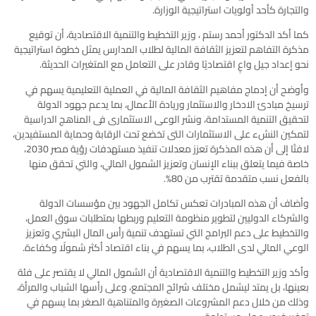
والتجارة كأحد أولويات استراتيجية الوزارة.
كما أكد الدكتور أحمد رستم ، وزير التخطيط والتنمية الاقتصادية، أن توقيع
مذكرة التفاهم لتعزيز الثقافة المالية لطلاب المدارس يمثل خطوة استراتيجية
نحو إعداد جيل واعٍ اقتصاديًا وقادر على التعامل مع المتغيرات الحديثة.
وأوضح أن إدماج مفاهيم الثقافة المالية في العملية التعليمية يسهم في
ترسيخ مبادئ الادخار والاستثمار وريادة الأعمال، بما يدعم جهود الدولة
لتحقيق التنمية المستدامة، ونشر الوعى الاستثمارى فى المناهج الدراسية
لتمكين النشء على الاستثمارات التى تخضع تحت الرقابة وحماية المستفيدين،
لافتًا إلى أن هذه المذكرة تعزز معدلات تنفيذ مستهدفات رؤية مصر 2030،
خاصة فيما يتعلق ببناء الإنسان وتعزيز الشمول المالي، والتي تحقق منها
بالفعل نسب متقدمة تقترب من 80%.
وأضاف أن هذه المبادرات تعكس تكامل الجهود بين مؤسسات الدولة
والشركاء الدوليين لتطوير منظومة التعليم وربطها بمتطلبات سوق العمل،
والتخطيط على دعم البرامج التي تستهدف تنمية رأس المال البشري وتعزيز
الوعي المالي لدى الطلاب، بما يسهم في بناء اقتصاد أكثر شمولًا وكفاءة.
وأكد وزير التخطيط والتنمية الاقتصادية أن الشمول المالي لا يقتصر على فئة
بعينها، بل يمتد ليشمل مختلف شرائح المجتمع، وعلى رأسها الشباب والمرأة،
وذلك من خلال دعم المشروعات الصغيرة والمتناهية الصغر بما يسهم في