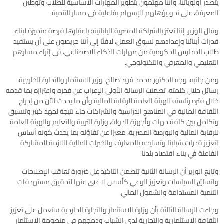
يتصدر أولوياتنا، وأننا مهتمون بتطوير المهارات الأساسية للطلاب وتوطين
المعرفة، على نحو يؤهلهم للإسهام بفاعلية فى مسار التنمية.
وقال الوزير، إننا نعتز بالشراكة المصرية اليابانية؛ باعتبارها فرصة متميزة لبناء
قدرات أبنائنا وإعدادهم لسوق العمل، لافتًا إلى أننا حريصون على أن يستفيد
طلاب المدارس الحكومية من مهارات الذكاء الاصطناعي، فى إثراء مسارهم
التعليمي والمعرفي والتكنولوجي.
ومن جانبه، وجه الدكتور محمد فريد صالح، وزير الاستثمار والتجارة الخارجية،
رسائل خلال كلمته، تضمنت الرسالة الأولى الإعراب عن فخره واعتزازه بما قدمه
خلال فتره رئاسته للهيئة العامة للرقابة المالية وأن ما يحدث الآن من إدراج
الثقافة المالية في المناهج الدراسية والشراكات جاء نتيجة لجهد كبير وتنسيق
وتكامل بين كافة جهات وأجهزة الدولة، وزارة التربية والتعليم والهيئة العامة
للرقابة المالية والبورصة المصرية، معبرًا عن تفاؤله بما يحدث كونه أساس
لتعزيز قدرات شبابنا وتسليحه بالمعارف والخبرات المالية اللازمة للمشاركة
الفاعلة في بناء اقتصاد بلدنا.
وتابع الوزير أن الرسالة الثانية تتضمن التاكيد عل ضرورة تعاقب الإصلاحات
واتساق السياسات وتعزيز الوعي كأسس لا غنى عنها لتحقيق مستهدفات
التنمية المستدامة والشمول المالي.
وجاءت الرسالة الثالثة بأن وزارة الاستثمار والتجارة الخارجية ستعمل على تعزيز
الثقافة الاستثمارية والتجارية لدي الشباب ودمجهم في منظومة الاستثمار