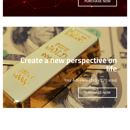
PURCHASE NOW
Create a new perspective on
life
Your Ads Here (365 x 270 area)
PURCHASE NOW