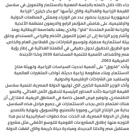
جاء ذلك خلال كلمته بالجلسة المعنية بالاستثمار والتمويل في سلاسل
القيمة الزراعية والغذائية، والتي ترأسها “ابو بكر كيلري” الزراعة
لجمهورية نيجيريا، بحضور عدد من الوزراء وممثلي المنظمات الدولية
والإقليمية، على هامش المؤتمر الرابع والاربعون لمنظمة الأغذية
والزراعة للأمم المتحدة “فاو”، والذي يعقد بالعاصمة الإيطالية روما.
وأشار وزير الزراعة إلى ان تعزيز التمويل الأخضر والزراعي المستدام، وخلق
بيئة استثمارية محفزة، وتوسيع الشراكات بين القطاعين العام والخاص،
هو الطريق لتحقيق تحول حقيقي في أنظمتنا الغذائية في إطار رؤية
مصر والأهداف الأممية للتنمية المستدامة 2030 وكذا الأجندة
الافريقية 2063.
وأكد “فاروق” على أهمية تحديث السياسات الزراعية، وتهيئة مناخ
الاستثمار، وبناء منظومة زراعية حديثة، تواكب المتغيرات العالمية
وتستفيد من الشراكات الإقليمية والدولية.
وأكد الوزير الأهمية الكبرى التي توليها الدولة المصرية، لتنمية سلاسل
القيمة الزراعية كأحد المحاور الرئيسية لتحقيق الأمن الغذائي، والنمو
الاقتصادي، وتوفير فرص العمل، خاصة في المناطق الريفية، لافتا إلى أن
هناك اهتمام خاص بجذب الاستثمارات في جميع مراحل هذه السلاسل،
بدايةً من الإنتاج الزراعي ومرورا بالتصنيع، والتسويق، ونهاية بالتصدير.
وقال ان الدولة المصرية، قد اتخذت عدة خطوات استراتيجية لدعم هذا
التوجه منها: إطلاق المشروعات القومية للتوسع الأفقي مثل مشروع
مستقبل مصر والدلتا الجديدة، ومبادرة حياة كريمة والتي انفقت الدولة