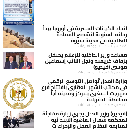
اتحاد الكيانات المصرية فى أوروبا يبدأ
رحلته السنوية لتشجيع السياحة
العلاجية فى مدينة سيوة
أغسطس 8, 2026
لا توجد تعليقات
مساعد وزير الداخلية للإعلام يحتفل
بزفاف كريمته ونجل النائب إسماعيل
موسى (فيديو)
أغسطس 8, 2026
لا توجد تعليقات
وزارة العدل تُواصل التوسع الرقمي
في مكاتب الشهر العقاري بافتتاح فرع
صهرجت الصغرى بمركز ومدينه أجا
محافظة الدقهلية
أغسطس 6, 2026
لا توجد تعليقات
(فيديو) وزير العدل يجري زيارة مفاجئة
لمحكمة شمال القاهرة الابتدائية
لمتابعة انتظام العمل والإجراءات