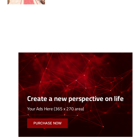
Create a new perspective on life
Your Ads Here (365 x 270 area)
PURCHASE NOW