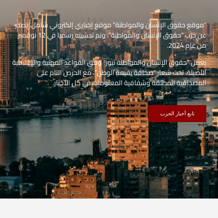
“موقع حقوق الإنسان والمواطنة” موقع إخباري إلكتروني شامل، يصدر
عن حزب “حقوق الإنسان والمواطنة”، وتم تدشينه رسميا في 12 نوفمبر
من عام 2024.
يعمل “حقوق الإنسان والمواطنة نيوز” وفق القواعد المهنية والإعلامية
الأصيلة، تحت شعار “صحافة بقيمة الوطن”، مع الحرص التام على
المصداقية المطلقة وشفافية المعلومات في كل الأخبار.
تابع أخبار الحزب