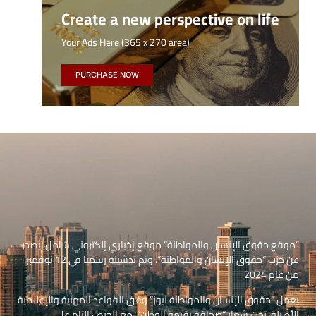
Create a new perspective on life
Your Ads Here (365 x 270 area)
PURCHASE NOW
“موقع حقوق الإنسان والمواطنة” موقع إخباري إلكتروني شامل، يصدر
عن حزب “حقوق الإنسان والمواطنة”، وتم تدشينه رسميا في 12 نوفمبر
من عام 2024.
يعمل “حقوق الإنسان والمواطنة نيوز” وفق القواعد المهنية والإعلامية
الأصيلة، تحت شعار “صحافة بقيمة الوطن”، مع الحرص التام على