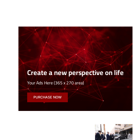
Create a new perspective on life
Your Ads Here (365 x 270 area)
PURCHASE NOW