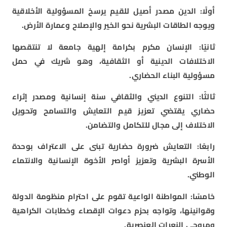
أولًا: الدين مصدر أصيل للقيم يرسخ المسؤولية الأخلاقية
ويوجه الطاقات البشرية نحو الخير والإصلاح وعمارة الأرض.
ثانيًا: الإنسان مكرم بكرامة إلهية جامعة لا تنتقصها
الاختلافات الدينية أو الثقافية، وهو شريك في حمل
مسؤولية البناء الحضاري.
ثالثًا: التنوع الديني والثقافي سنة إنسانية ومصدر إثراء
حضاري يقتضي تعزيز قيم التعايش والتسامح وتحويل
الاختلاف إلى مجال للتكامل والتضامن.
رابعًا: التعايش ضرورة حضارية تبنى على الاعتراف بوحدة
الأسرة البشرية وتعزيز أواصر الأخوة الإنسانية والانتماء
الوطني.
خامسًا: المواطنة الواعية تقوم على احترام منظومة الدولة
وقوانينها، وتواجه بحزم دعوات الإقصاء وخطابات الكراهية
ومروجي النعرات العنصرية.