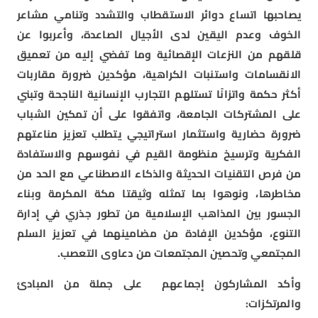
يصاحبها اتساع دوائر الاستقطاب والتشدد وتنامي مشاعر
الخوف وعدم اليقين لدى الأجيال الصاعدة، وأعربوا عن
قلقهم من النزعات الإقصائية وما تفضي إليه من تعميق
الانقسامات واستنبات الكراهية، مؤكدين ضرورة مقاربات
أكثر حكمة واتزانًا تستلهم التجارب الإنسانية الناجحة وتبني
على المشتركات الجامعة، واتفقوا على أن تمكين الشباب
ضرورة حضارية واستثمار استراتيجي يتطلب تعزيز مناعتهم
الفكرية وترسيخ منظومة القيم في نفوسهم والاستفادة
من فرص التقنيات الحديثة والذكاء الاصطناعي مع الحد من
مخاطرها، ونوهوا بما تمثله وثيقتا مكة المكرمة وبناء
الجسور بين المذاهب الإسلامية من تطور جذري في إدارة
التنوع، مؤكدين الإفادة من مضامينهما في تعزيز السلم
المجتمعي وتحصين المجتمعات من دعاوى التعصب.
وأكد المشاركون إجماعهم على جملة من المبادئ
والمرتكزات: