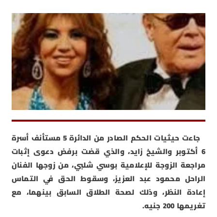
جاءت حيثيات الحكم الصادر من الدائرة 5 مستأنف أسرة
6 أكتوبر والشيخ زايد، والذي قضت برفض دعوى إثبات
مراجعة الزوجة للإعلامية بوسي شلبي، من زوجها الفنان
الراحل محمود عبد العزيز، وسقوط الحق في التماس
إعادة النظر، وذلك لصحة الطلاق السابق بينهما، مع
تغريمها 200 جنيه.