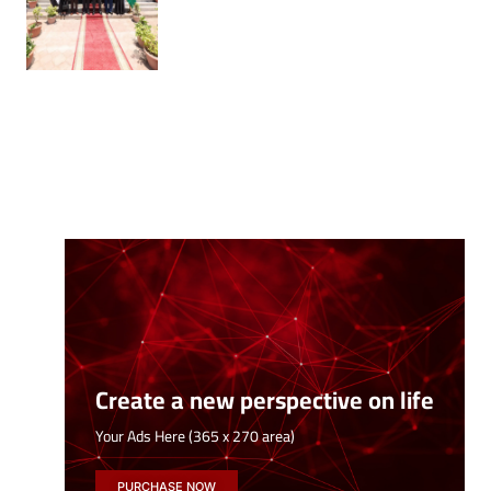
Create a new perspective on life
Your Ads Here (365 x 270 area)
PURCHASE NOW