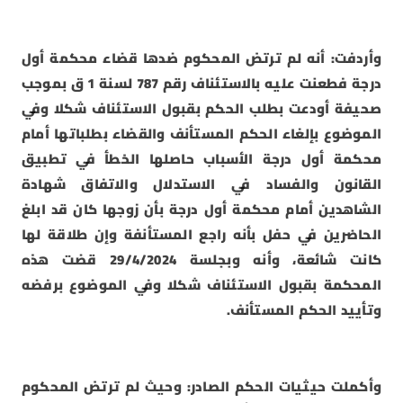
وأردفت: أنه لم ترتض المحكوم ضدها قضاء محكمة أول
درجة فطعنت عليه بالاستئناف رقم 787 لسنة 1 ق بموجب
صحيفة أودعت بطلب الحكم بقبول الاستئناف شكلا وفي
الموضوع بإلغاء الحكم المستأنف والقضاء بطلباتها أمام
محكمة أول درجة الأسباب حاصلها الخطأ في تطبيق
القانون والفساد في الاستدلال والاتفاق شهادة
الشاهدين أمام محكمة أول درجة بأن زوجها كان قد ابلغ
الحاضرين في حفل بأنه راجع المستأنفة وإن طلاقة لها
كانت شائعة، وأنه وبجلسة 29/4/2024 قضت هذه
المحكمة بقبول الاستئناف شكلا وفي الموضوع برفضه
وتأييد الحكم المستأنف.
وأكملت حيثيات الحكم الصادر: وحيث لم ترتض المحكوم