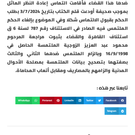
ضدها هذا القضاء فأقامت التماس إعادة النظر الماثل
بموجب صحيفة أودعت قلم الكتاب بتاريخ 3/7/2024 بطلب
الحكم بقبول الالتماس شكلا وفي الموضوع بإلغاء الحكم
الملتمس فيه الصادر في الاستئناف رقم 787 لسنة 6 ق
استئناف القاهرة والقضاء بثبوت مراجعة المرحوم
محمود عبد العزيز الزوجية الملتمسة الحاصل في
16/9/1998 وبالزام الملتمس ضدهما الثاني والثالث
بصفتهما بتصحيح بيانات الملتمسة بمصلحة الأحوال
المدنية والزامهم بالمصاريف ومقابل أتعاب المحاماة.
تابعنا عبر هذه :
WhatsApp
Pinterest
LinkedIn
Twitter
Facebook
Telegram