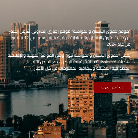
“موقع حقوق الإنسان والمواطنة” موقع إخباري إلكتروني شامل، يصدر
عن حزب “حقوق الإنسان والمواطنة”، وتم تدشينه رسميا في 12 نوفمبر
من عام 2024.
يعمل “حقوق الإنسان والمواطنة نيوز” وفق القواعد المهنية والإعلامية
الأصيلة، تحت شعار “صحافة بقيمة الوطن”، مع الحرص التام على
المصداقية المطلقة وشفافية المعلومات في كل الأخبار.
تابع أخبار الحزب