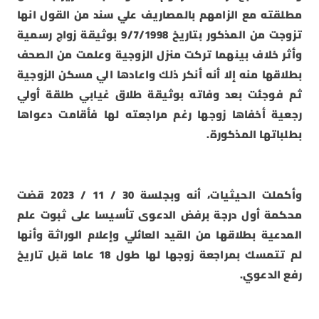
مطلقته مع الزامهم بالمصاريف علي سند من القول انها
تزوجت من المذكور بتاريخ 9/7/1998 بوثيقة زواج رسمية
وأثر خلاف بينهما تركت منزل الزوجية وعلمت من الصحف
بطلاقها منه إلا أنه أنكر ذلك واعادها الي مسكن الزوجية
ثم فوجئت بعد وفاته بوثيقة طلاق غيابي طلقة أولي
رجعية أخفاها زوجها رغم مراجعته لها فأقامت دعواها
بطلباتها المذكورة.
وأكملت الحيثيات، أنه وبجلسة 30 / 11 / 2023 قضت
محكمة أول درجة برفض الدعوى تأسيسا على ثبوت علم
المدعية بطلاقها من القيد العائلي وإعلام الوراثة وأنها
لم تتمسك بمراجعة زوجها لها طول 18 عاما قبل تاريخ
رفع الدعوي.