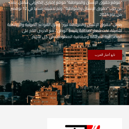
“موقع حقوق الإنسان والمواطنة” موقع إخباري إلكتروني شامل، يصدر
عن حزب “حقوق الإنسان والمواطنة”، وتم تدشينه رسميا في 12 نوفمبر
من عام 2024.
يعمل “حقوق الإنسان والمواطنة نيوز” وفق القواعد المهنية والإعلامية
الأصيلة، تحت شعار “صحافة بقيمة الوطن”، مع الحرص التام على
المصداقية المطلقة وشفافية المعلومات في كل الأخبار.
تابع أخبار الحزب