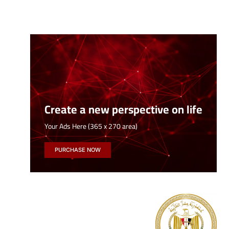
Create a new perspective on life
Your Ads Here (365 x 270 area)
PURCHASE NOW