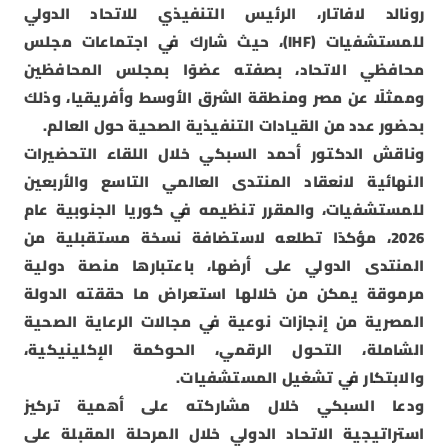
رونالد لافاتار، الرئيس التنفيذي للاتحاد الدولي
للمستشفيات (IHF)، حيث شارك في اجتماعات مجلس
محافظي الاتحاد، بصفته عضوًا بمجلس المحافظين
وممثلًا عن مصر ومنطقة الشرق الأوسط وأفريقيا، وذلك
بحضور عدد من القيادات التنفيذية الصحية حول العالم.
وناقش الدكتور أحمد السبكي خلال اللقاء التحضيرات
النهائية لانعقاد المنتدى العالمي التاسع والأربعين
للمستشفيات، والمقرر تنظيمه في كوريا الجنوبية عام
2026، مؤكدًا تطلعه لاستضافة نسخة مستقبلية من
المنتدى الدولي على أرضها، باعتبارها منصة دولية
مرموقة يمكن من خلالها استعراض ما حققته الدولة
المصرية من إنجازات نوعية في مجالات الرعاية الصحية
الشاملة، التحول الرقمي، الحوكمة الإكلينيكية،
والابتكار في تشغيل المستشفيات.
ودعا السبكي خلال مشاركته على أهمية تركيز
استراتيجية الاتحاد الدولي خلال المرحلة المقبلة على