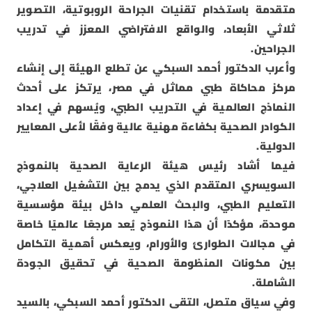
متقدمة باستخدام تقنيات الجراحة الروبوتية، التصوير
ثلاثي الأبعاد، والواقع الافتراضي المعزز في تدريب
الجراحين.
وأعرب الدكتور أحمد السبكي عن تطلع الهيئة إلى إنشاء
مركز محاكاة طبي مماثل في مصر، يرتكز على أحدث
النماذج العالمية في التدريب الطبي، ويُسهم في إعداد
الكوادر الصحية بكفاءة مهنية عالية وفقًا لأعلى المعايير
الدولية.
فيما أشاد رئيس هيئة الرعاية الصحية بالنموذج
السويسري المتقدم الذي يدمج بين التشغيل العلاجي،
التعليم الطبي، والبحث العلمي داخل بيئة مؤسسية
موحدة، مؤكدًا أن هذا النموذج يُعد مرجعًا عالميًا خاصة
في مجالات الطوارئ والأورام، ويعكس أهمية التكامل
بين مكونات المنظومة الصحية في تحقيق الجودة
الشاملة.
وفي سياق متصل، التقى الدكتور أحمد السبكي، بالسيد