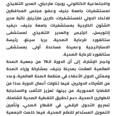
والاجتماعية الكتالوني، روبرت مارديني، المدير التنفيذي
لمستشفيات جامعة جنيف وعضو مجلس المحافظين
للاتحاد الدولي للمستشفيات، كارين مارتينيز، نائبة مدير
الشئون الخارجية بمستشفيات جامعة جنيف، ديفيد
إنتويسل، الرئيس والمدير التنفيذي لمستشفى
ستانفورد للرعاية الصحية، بريا سينغ، رئيسة
الاستراتيجية وعميدة مساعدة أولى بمستشفى
ستانفورد للرعاية الصحية.
وتجدر الإشارة، إلى أن الدورة الـ78 من جمعية الصحة
العالمية انعقدت بمدينة جنيف، بمشاركة وزراء الصحة
وممثلي الدول الأعضاء في منظمة الصحة العالمية، وعدد
من الشركاء الدوليين، فيما تناولت أعمال الدورة عددًا من
القضايا المحورية، من بينها: تعزيز التأهب والاستجابة
للطوارئ الصحية، دعم تحقيق التغطية الصحية الشاملة،
تسريع التحول الرقمي في القطاع الصحي، وتأمين
التمويل المستدام للنظم الصحية، فيما خلصت الجمعية