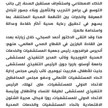
الذكاء الاصطناعي واستشراف مستقبل الصحة، إلى جانب
التوسع في برامج التدريب والتأهيل وبناء جسور لتبادل
المعرفة والخبرات بين الأنظمة الصحية المختلفة، بما
يسهم في تحقيق رعاية صحية أكثر كفاءة وعدالة
واستدامة عالميًا.
هذا وقد التقى الدكتور أحمد السبكي، خلال زيارته بعدد
من القادة البارزين في القطاع الصحي العالمي، منهم:
أنديرس فرافجورد، رئيس جمعية المستشفيات والخدمات
الصحية النرويجية ونائب المدير التنفيذي لمستشفى
جامعة أوسلو، باربرا جورز، الرئيس التنفيذي لمستشفى
جليت للأطفال، هنرييت نيوميير، نائب رئيس مجلس إدارة
اتحاد المستشفيات الألماني وعضو مجلس المحافظين
للاتحاد الدولي للمستشفيات، منى تهلك، الرئيس
التنفيذي لمستشفى لطيفة للنساء والأطفال ورئيسة
الاتحاد الدولي للمستشفيات، روزا فيدال، مديرة الشئون
الاقتصادية باتحاد المستشفيات والخدمات الصحية