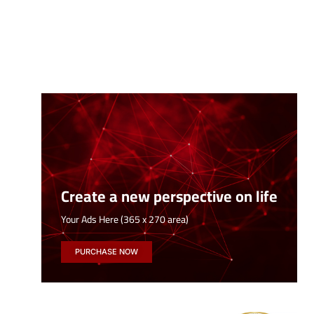
Create a new perspective on life
Your Ads Here (365 x 270 area)
PURCHASE NOW