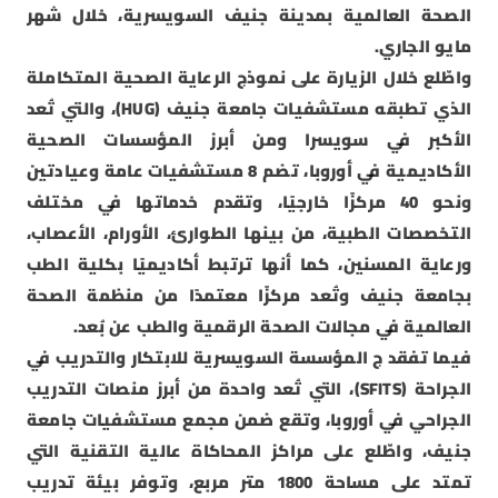
الصحة العالمية بمدينة جنيف السويسرية، خلال شهر
مايو الجاري.
واطّلع خلال الزيارة على نموذج الرعاية الصحية المتكاملة
الذي تطبقه مستشفيات جامعة جنيف (HUG)، والتي تُعد
الأكبر في سويسرا ومن أبرز المؤسسات الصحية
الأكاديمية في أوروبا، تضم 8 مستشفيات عامة وعيادتين
ونحو 40 مركزًا خارجيًا، وتقدم خدماتها في مختلف
التخصصات الطبية، من بينها الطوارئ، الأورام، الأعصاب،
ورعاية المسنين، كما أنها ترتبط أكاديميًا بكلية الطب
بجامعة جنيف وتُعد مركزًا معتمدًا من منظمة الصحة
العالمية في مجالات الصحة الرقمية والطب عن بُعد.
فيما تفقد ج المؤسسة السويسرية للابتكار والتدريب في
الجراحة (SFITS)، التي تُعد واحدة من أبرز منصات التدريب
الجراحي في أوروبا، وتقع ضمن مجمع مستشفيات جامعة
جنيف، واطّلع على مراكز المحاكاة عالية التقنية التي
تمتد على مساحة 1800 متر مربع، وتوفر بيئة تدريب