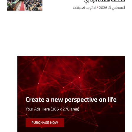
محكمة القضاء الإداري
أغسطس 3, 2026
لا توجد تعليقات
Create a new perspective on life
Your Ads Here (365 x 270 area)
PURCHASE NOW