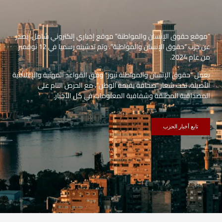
“موقع حقوق الإنسان والمواطنة” موقع إخباري إلكتروني شامل، يصدر
عن حزب “حقوق الإنسان والمواطنة”، وتم تدشينه رسميا في 12 نوفمبر
من عام 2024.
يعمل “حقوق الإنسان والمواطنة نيوز” وفق القواعد المهنية والإعلامية
الأصيلة، تحت شعار “صحافة بقيمة الوطن”، مع الحرص التام على
المصداقية المطلقة وشفافية المعلومات في كل الأخبار.
تابع أخبار الحزب