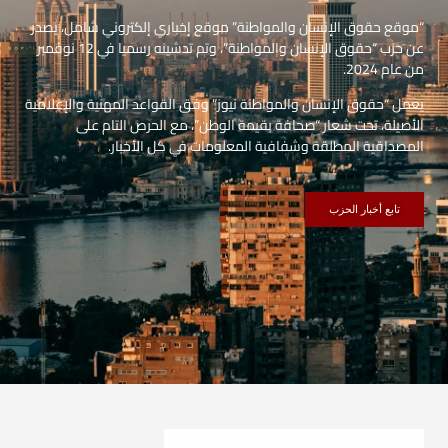
“موقع حقوق الإنسان والمواطنة” موقع إخباري إلكتروني شامل، يصدر
عن حزب “حقوق الإنسان والمواطنة”، وتم تدشينه رسميا في 12 نوفمبر
من عام 2024.
يعمل “حقوق الإنسان والمواطنة نيوز” وفق القواعد المهنية والإعلامية
الأصيلة، تحت شعار “صحافة بقيمة الوطن”، مع الحرص التام على
المصداقية المطلقة وشفافية المعلومات في كل الأخبار.
تابع أخبار الحزب