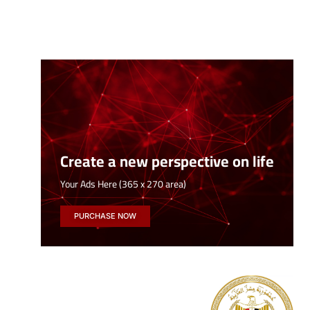
Create a new perspective on life
Your Ads Here (365 x 270 area)
PURCHASE NOW