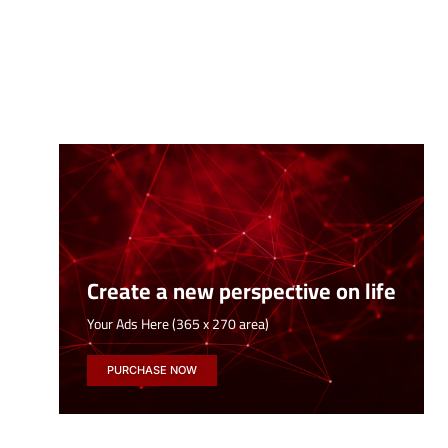
Create a new perspective on life
Your Ads Here (365 x 270 area)
PURCHASE NOW