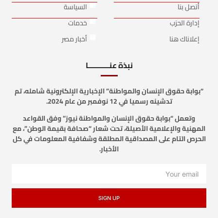
أتصل بنا
السياسة
إدارة الحزب
خدمات
إعلاناك هنا
أخبار مصر
نبذة عنـــــــــــا
“بوابة حقوق الإنسان والمواطنة” الإخبارية الإلكترونية شامله، تم
تدشينه رسميا في 12 نوفمبر من عام 2024.
وتعمل “بوابة حقوق الإنسان والمواطنة نيوز” وفق القواعد
المهنية والإعلامية الأصيلة، تحت شعار “صحافة بقيمة الوطن”، مع
الحرص التام على المصداقية المطلقة وشفافية المعلومات في كل
الأخبار.
SIGN UP