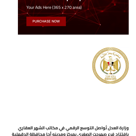
Your Ads Here (365 x 270 area)
PURCHASE NOW
وزارة العدل تُواصل التوسع الرقمي في مكاتب الشهر العقاري
بافتتاح فرع صهرجت الصغرى بمركز ومدينه أجا محافظة الدقهلية