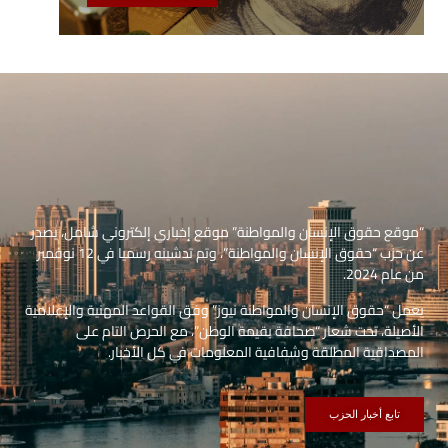
“موقع حقوق الإنسان والمواطنة” موقع إخباري إلكتروني شامل، يصدر
عن حزب “حقوق الإنسان والمواطنة”، وتم تدشينه رسميا في 12 نوفمبر
من عام 2024.
يعمل “حقوق الإنسان والمواطنة نيوز” وفق القواعد المهنية والإعلامية
الأصيلة، تحت شعار “صحافة بقيمة الوطن”، مع الحرص التام على
المصداقية المطلقة وشفافية المعلومات في كل الأخبار.
تابع أخبار الحزب