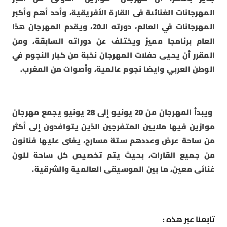
المهرجانات الغنائىة فى القارة الأفريقية، وأحد أهم وأكبر
المهرجانات في العالم، دورته الـ20، ويقدم المهرجان هذا
العام برنامجا مميز ويختلف عن دوراته السابقة، ومن
المقرر أن يحيى حفلات المهرجان نخبة من كبار النجوم في
الوطن العربي وايضا نجوم عالمية، وأصوات من المغرب.
ويبدأ المهرجان من 20 يونيو إلى 28 يونيو يجمع مهرجان
موازين فيها ملايين المتفرجين الذين يتوافدون إلى أكثر
من ساحة عرض وعددهم ستة مسارح، يغنى عليها فنانون
من جميع القارات، بحيث يتم تخصيص كل ساحة للون
غنائى معين، ما بين الموسيقى العالمية والشرقية.
تابعنا عبر هذه :