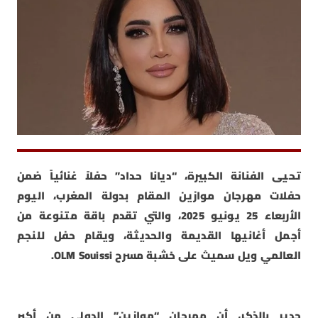
تحيى الفنانة الكبيرة، “ديانا حداد” حفلاً غنائياً ضمن
حفلات مهرجان موازين المقام بدولة المغرب، اليوم
الأربعاء 25 يونيو 2025، والتي تقدم باقة متنوعة من
أجمل أغانيها القديمة والحديثة، ويقام حفل للنجم
العالمي ويل سميث على خشبة مسرح OLM Souissi.
جدير بالذكر، أن مهرجان “موازين” الدولى من أكبر