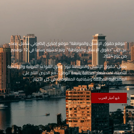
“موقع حقوق الإنسان والمواطنة” موقع إخباري إلكتروني شامل، يصدر
عن حزب “حقوق الإنسان والمواطنة”، وتم تدشينه رسميا في 12 نوفمبر
من عام 2024.
يعمل “حقوق الإنسان والمواطنة نيوز” وفق القواعد المهنية والإعلامية
الأصيلة، تحت شعار “صحافة بقيمة الوطن”، مع الحرص التام على
المصداقية المطلقة وشفافية المعلومات في كل الأخبار.
تابع أخبار الحزب