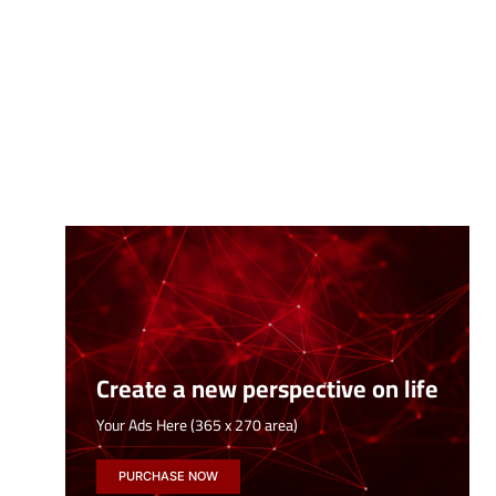
Create a new perspective on life
Your Ads Here (365 x 270 area)
PURCHASE NOW