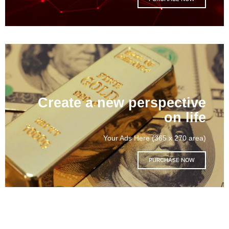
Create a new perspective
on life
Your Ads Here (365 x 270 area)
PURCHASE NOW