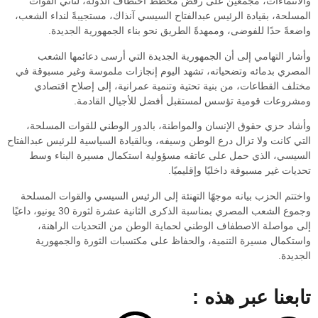
والانتماءات، مجمعين على رفض مخطط اختطاف الدولة، لتأتي القوات
المسلحة، بقيادة الرئيس عبدالفتاح السيسي آنذاك، مستجيبةً لنداء الشعب،
واضعةً حدًا للفوضى، وممهدةً الطريق نحو بناء الجمهورية الجديدة.
وأشار التهامي إلى أن الجمهورية الجديدة التي أرسى دعائمها الشعب
المصري بدمائه وتضحياته، تشهد اليوم إنجازات ملموسة وغير مسبوقة في
مختلف القطاعات، من بنية تحتية وتنمية عمرانية، إلى إصلاح اقتصادي
ومشروعات قومية تؤسس لمستقبل أفضل للأجيال القادمة.
وأشاد حزي حقوق الإنسان والمواطنة، بالدور الوطني للقوات المسلحة،
التي كانت ولا تزال درع الوطن وسيفه، وبالقيادة السياسية للرئيس عبدالفتاح
السيسي، الذي حمل على عاتقه مسؤولية استكمال مسيرة البناء وسط
تحديات غير مسبوقة داخليًا وإقليميًا.
واختتم الحزب بيانه موجهًا التهنئة إلى الرئيس السيسي والقوات المسلحة
وجموع الشعب المصري بمناسبة الذكرى الثانية عشرة لثورة 30 يونيو، داعيًا
إلى مواصلة الاصطفاف الوطني لحماية الوطن من التحديات الراهنة،
واستكمال مسيرة التنمية، والحفاظ على مكتسبات الثورة والجمهورية
الجديدة.
تابعنا عبر هذه :