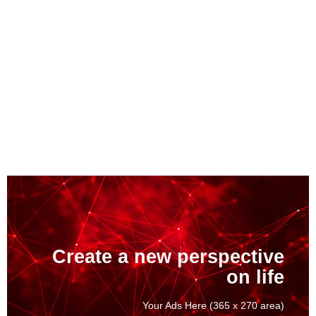
Create a new perspective
on life
Your Ads Here (365 x 270 area)