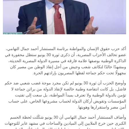
أكد حزب حقوق الإنسان والمواطنة برئاسة المستشار أحمد جمال التهامي،
عضو تحالف الأحزاب المصرية، أن ذكرى ثورة 30 يونيو ستظل محفورة في
الذاكرة الوطنية بوصفها علامة فارقة في مسيرة الدولة المصرية الحديثة،
ومشهدًا خالدًا لتكاتف شعب وجيش من أجل إنقاذ الوطن من مصير كان
مجهولًا تحت حكم جماعة لفظها المصريون بإرادتهم الحرة.
وأوضح الحزب أن ثورة 30 يونيو لم تكن مجرد موجة غضب شعبي ضد حكم
فاشل، بل كانت انتفاضة وطنية خالصة لإنقاذ الدولة من براثن جماعة لا
تؤمن بالدولة الوطنية ولا تعترف بمبدأ المواطنة، بل سعت إلى تفتيت
المؤسسات وتقويض أركان الدولة لحساب مشروعها الخاص، على حساب
أمن مصر واستقرارها وهويتها.
وأضاف المستشار أحمد جمال التهامي أن 30 يونيو شكّلت لحظة الحسم
الكبرى حين خرج الملايين إلى الميادين والساحات في مشهد عابر للتوجهات