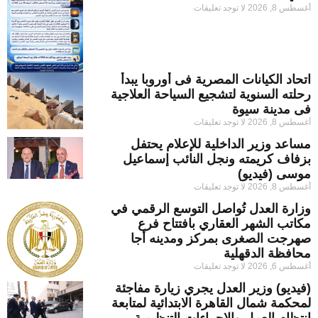
أغسطس 8, 2026
لا توجد تعليقات
اتحاد الكيانات المصرية فى أوروبا يبدأ
رحلته السنوية لتشجيع السياحة العلاجية
فى مدينة سيوة
أغسطس 8, 2026
لا توجد تعليقات
مساعد وزير الداخلية للإعلام يحتفل
بزفاف كريمته ونجل النائب إسماعيل
موسى (فيديو)
أغسطس 8, 2026
لا توجد تعليقات
وزارة العدل تُواصل التوسع الرقمي في
مكاتب الشهر العقاري بافتتاح فرع
صهرجت الصغرى بمركز ومدينه أجا
محافظة الدقهلية
أغسطس 6, 2026
لا توجد تعليقات
(فيديو) وزير العدل يجري زيارة مفاجئة
لمحكمة شمال القاهرة الابتدائية لمتابعة
انتظام العمل والإجراءات التنظيمية