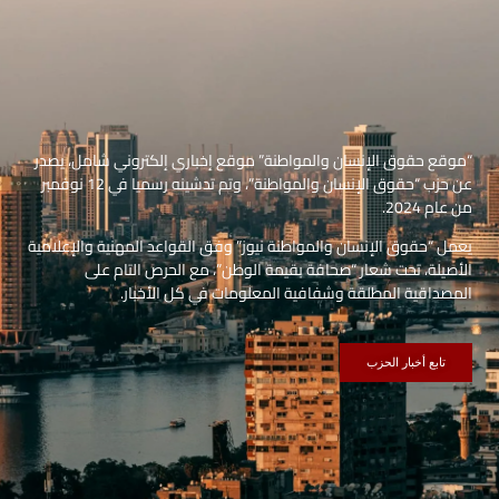
“موقع حقوق الإنسان والمواطنة” موقع إخباري إلكتروني شامل، يصدر
عن حزب “حقوق الإنسان والمواطنة”، وتم تدشينه رسميا في 12 نوفمبر
من عام 2024.
يعمل “حقوق الإنسان والمواطنة نيوز” وفق القواعد المهنية والإعلامية
الأصيلة، تحت شعار “صحافة بقيمة الوطن”، مع الحرص التام على
المصداقية المطلقة وشفافية المعلومات في كل الأخبار.
تابع أخبار الحزب