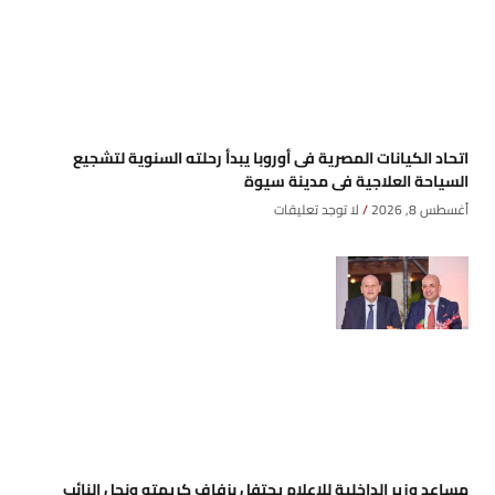
اتحاد الكيانات المصرية فى أوروبا يبدأ رحلته السنوية لتشجيع
السياحة العلاجية فى مدينة سيوة
أغسطس 8, 2026
لا توجد تعليقات
مساعد وزير الداخلية للإعلام يحتفل بزفاف كريمته ونجل النائب