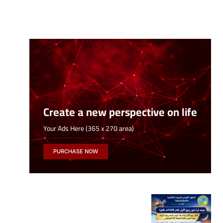
Create a new perspective on life
Your Ads Here (365 x 270 area)
PURCHASE NOW