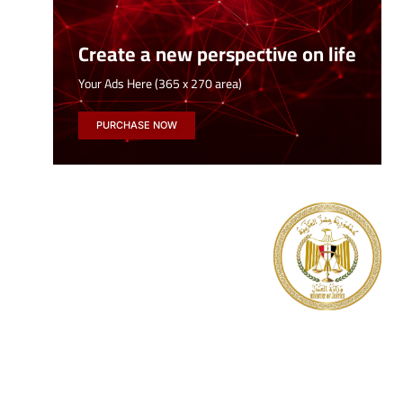
Create a new perspective on life
Your Ads Here (365 x 270 area)
PURCHASE NOW