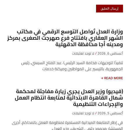
وزارة العدل تُواصل التوسع الرقمي في مكاتب
الشهر العقاري بافتتاح فرع صهرجت الصغرى بمركز
ومدينه أجا محافظة الدقهلية
أغسطس 6, 2026
لا توجد تعليقات
تنفيذًا لتوجيهات فخامة السيد الرئيس/ عبد الفتاح السيسي، رئيس
الجمهورية، بالتيسير على المواطنين وميكنة خدمات
READ MORE »
(فيديو) وزير العدل يجري زيارة مفاجئة لمحكمة
شمال القاهرة الابتدائية لمتابعة انتظام العمل
والإجراءات التنظيمية
أغسطس 5, 2026
لا توجد تعليقات
في إطار المتابعة الميدانية المستمرة لمنظومة العمل بالمحاكم، أجرى
المستشار محمود حلمي الشريف، وزير العدل،