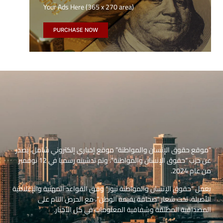
Your Ads Here (365 x 270 area)
PURCHASE NOW
“موقع حقوق الإنسان والمواطنة” موقع إخباري إلكتروني شامل، يصدر
عن حزب “حقوق الإنسان والمواطنة”، وتم تدشينه رسميا في 12 نوفمبر
من عام 2024.
يعمل “حقوق الإنسان والمواطنة نيوز” وفق القواعد المهنية والإعلامية
الأصيلة، تحت شعار “صحافة بقيمة الوطن”، مع الحرص التام على
المصداقية المطلقة وشفافية المعلومات في كل الأخبار.