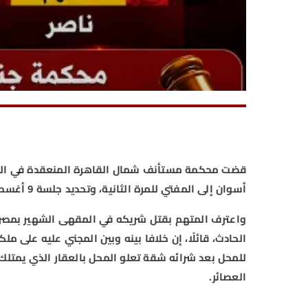
قضت محكمة مستأنف شمال القاهرة المنعقدة في العباس
أسوان إلى المفتي للمرة الثانية، وتحديد جلسة 9 أغسطس، للحكم.
واعترف المتهم بقتل شريكه في المقهى الشهير بمصر ا
الحادث، قائلًا، إن خلافا بينه وبين المجني عليه على م
للمحل بعد شرائه شقة تعلو المحل بالعقار الذي يمتل
العصائر.