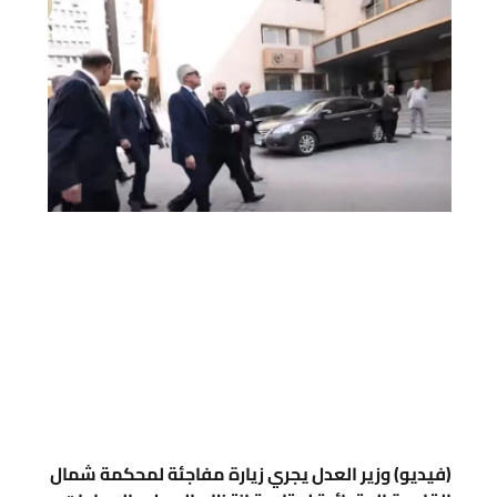
(فيديو) وزير العدل يجري زيارة مفاجئة لمحكمة شمال