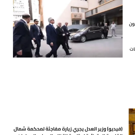
ون
ات
(فيديو) وزير العدل يجري زيارة مفاجئة لمحكمة شمال