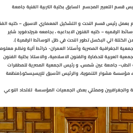
يس قسم التعبير المجسم السابق بكلية التربية الفنية جامعة
قائم بعمل رئيس قسم النحت و التشكيل المعماري الاسبق – كليه الفن
ئط الرقميه – كليه الفنون الابداعيه ، بجامعه هيرتدفورد شاير
(من الكتلة الي البكسل تطور النحت في ظل الوسائط الرقمية ).
جمعية الجغرافية المصرية وأستاذ العمران- خرائط آلية ونظم معلوم
معية العربية للحضارة والفنون الاسلامية، والاستاذ بكلية الفنون
لية الطب- جامعة عين شمس، و رئيس الجمعية المصرية للمطفرات
ناء مؤسسة مشوار التنموية، والرئيس الأسبق للإيسيسكو،(منظمة
 والجغرافيين وممثلي بعض الجمعيات المؤسسة للاتحاد النوعي