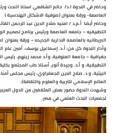
وحاضر في الندوة ا.د/ حاتم الشافعي استاذ النحت ورئ
العاصمة- ورقة بعنوان (صوفية الاشكال الهندسية )
وحاضر أيضا أ.م.د / امنيه صلاح الدين عبد الرحمن ال
التطبيقيه – جامعه العاصمة ورئيس برنامج تصميم الوسا
البريطانيه بالعاصمه الاداريه الجديده – ورقة بعنوان 
وأدار الندوة كل من: أ.د. إسماعيل يوسف، أمين عام ال
جغرافية – جامعة المنوفية، وأ.د محمد زينهم، رئيس الج
التطبيقية، و أ.د. وجيدة أنور، أستاذ طب المجتمع بك
البيئية، و د. صلاح الدين الجعفراوي، رئيس مجلس أم
العالم الإسلامي للتربية والعلوم والثقافة).
وشهدت الندوة حضور بعض المثقفين من الدول العربية
لجمعيات البحث العلمي في مصر.