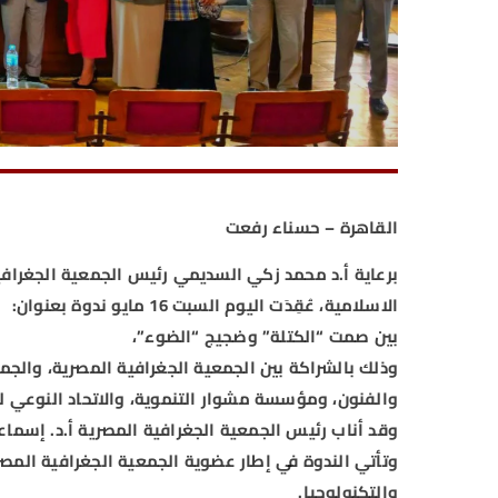
القاهرة – حسناء رفعت
برعاية أ.د محمد زكي السديمي رئيس الجمعية الجغرافية
الاسلامية، عُقِدَت اليوم السبت 16 مايو ندوة بعنوان:
بين صمت “الكتلة” وضجيج “الضوء”،
وذلك بالشراكة بين الجمعية الجغرافية المصرية، والجم
والفنون، ومؤسسة مشوار التنموية، والاتحاد النوعي ل
وقد أناب رئيس الجمعية الجغرافية المصرية أ.د. إسما
وتأتي الندوة في إطار عضوية الجمعية الجغرافية المصر
والتكنولوجيا.