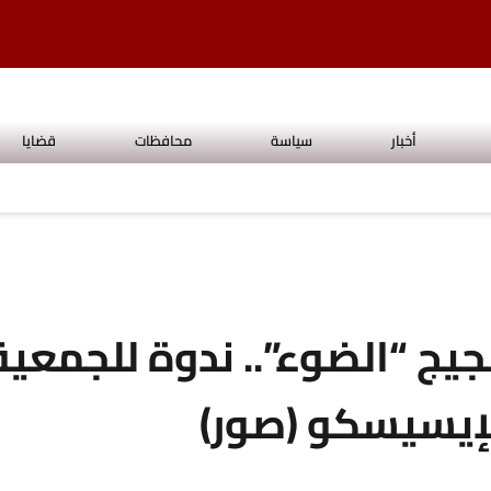
أخبار
سياسة
محافظات
قضايا
يج “الضوء”.. ندوة للجمعية
لإيسيسكو (صور)