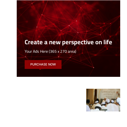
Create a new perspective on life
Your Ads Here (365 x 270 area)
PURCHASE NOW