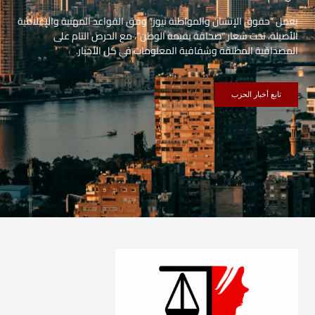
يعمل “حقوق الإنسان والمواطنة نيوز” وفق القواعد المهنية والإعلامية
الأصيلة، تحت شعار “صحافة بقيمة الوطن”، مع الحرص التام على
المصداقية المطلقة وشفافية المعلومات في كل الأخبار.
تابع أخبار الحزب