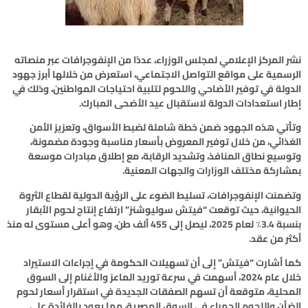
نشر المركز الإعلامي لمجلس الوزراء، عددًا من الإنفوجرافات عبر منصاته
الرسمية على مواقع التواصل الاجتماعي، استعرض من خلالها أبرز جهود
الدولة في توفير الأضاحي واللحوم لتلبية احتياجات المواطنين، وذلك في
إطار استعدادات الدولة لاستقبال عيد الأضحى المبارك.
وتأتي هذه الجهود ضمن خطة شاملة لضبط الأسواق، وتعزيز الأمن
الغذائي، من خلال توفير المعروض بأسعار مناسبة وجودة مضمونة،
وتوسيع نطاق المنافذ، وتشديد الرقابة، مع إطلاق مبادرات موسعة
بمشاركة مختلف الوزارات والجهات المعنية.
وتضمنت الإنفوجرافات، تسليط الضوء على الرؤية الدولية لقطاع الثروة
الحيوانية، حيث توقعت “فيتش سوليوشنز” ارتفاع إنتاج لحوم الأبقار
بنسبة 3.4٪ لعام 2025، ليصل إلى 455 ألف طن، وهو أعلى مستوى له منذ
أكثر من عقد.
كما أشارت “فيتش” إلى أن تسهيلات الحكومة في إجراءات الاستيراد
خلال عام 2024، أسهمت في سرعة توريد الماعز والأغنام إلى السوق
المحلية، متوقعة أن تسهم الصفقات الجديدة في استقرار أسعار لحوم
الضأن واللحوم الحمراء في السوق المصرية، مما يعود بالفائدة على