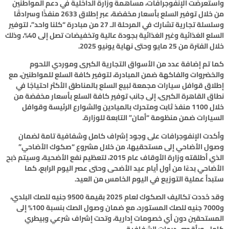
واستعرضت الإنفوجرافات، مساهمة وزارة الداخلية في دعم المواطنين
من خلال توفير السلع بأسعار مخفضة، عبر إطلاق 2633 منفذًا وسرادقًا
وسلسلة تجارية تشارك في المرحلة الـ 27 من مبادرة “كلنا واحد”، لتوفير
السلع الغذائية وغير الغذائية بجودة عالية وتخفيضات تصل إلى 40%، وذلك
خلال الفترة من 25 مايو وحتى نهاية يونيو 2025.
كما تم إضافة عدد من الأسواق التجارية الكبرى وموردي اللحوم
والخضروات والفاكهة ضمن المبادرة، لتوفير كافة السلع للمواطنين، مع
إطلاق قوافل سيارات مجمعة لبيع السلع بالمناطق الأكثر احتياجًا في
نطاق القاهرة الكبرى، إلى جانب توفير كافة السلع بأسعار مخفضة من
خلال 1100 منفذ ثابت ومتحرك بالميادين والشوارع الرئيسة وقوافل
السيارات ضمن منظومة “أمان” التابعة للوزارة.
وأكدت الإنفوجرافات على وجود إشراف كامل وشفافية تامة لضمان
وصول الأضاحي إلى مستحقيها، من خلال مشروع “صكوك الأضاحي”
الذي أطلقته وزارة الأوقاف عام 2015، لتعظيم نفع الأضحية، وسيتم ذبح
الأضاحي بدءًا من أول أيام عيد الأضحى وحتى عصر اليوم الرابع، كما
ستبدأ عملية التوزيع في اليوم الخامس من العيد.
وقد حُددت تكاليف الصكوك لعام 2025 بقيمة 9500 جنيه للصك البلدي،
و7000 جنيه للصك المستورد، مع ضمان وصول الصك بنسبة 100% إلى
المستحقين دون أي خصومات إدارية، وتحت إشراف شرعي وبيطري
كامل، وبأقصى درجات الشفافية.