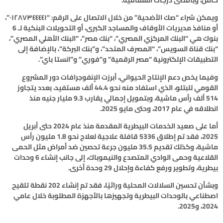
ويمكن شراء “صك الأضحية” من خلال الاتصال على الرقم: “٠١٢٨٧٣٤٤٤٤١”،
أو منافذ مديريات الأوقاف والمساجد الكبرى، أو التحويلات البنكية لـ 6
بنوك هي “البنك المركزي المصري”، “بنك مصر”، “البنك الأهلي المصري”،
“بنك قناة السويس”، “المصرف المتحد”، و”بنك البركة”، بالإضافة إلى
التطبيقات الإلكترونية “مصر الرقمية” و”فوري” و”انستا باي”.
وفيما يخص دعم الإنتاج الحيواني، أبرزت الإنفوجرافات دور المشروع
القومي للبتلو، الذي استفاد منه نحو 44.4 ألف مستفيد، بعدد يتجاوز
514 ألف رأس ماشية، وبتمويل إجمالي يقارب 9.3 مليار جنيه منذ
انطلاقه في عام 2017، وحتى مايو 2025.
أما على صعيد الخدمات البيطرية المقدمة منذ عام 2024 حتى أبريل
2025، فقد تم إطلاق 5336 قافلة علاجية لعلاج نحو 1.8 مليون رأس
ماشية، وكذلك تقديم 35.5 مليون جرعة تحصين ضد أمراض مثل الحمى
القلاعية وحمى الوادي المتصدع والنيموباك، إلى جانب إنشاء 6 وحدات
بيطرية، وتطوير ورفع كفاءة وإحلال 29 وحدة أخرى.
وبشأن تحسين السلالات المحلية وراثيًا، فقد تم إنشاء 202 نقطة تلقيح
اصطناعي بالوحدات البيطرية وتجهيزها بالأجهزة المطلوبة خلال عامي
2024، و2025.