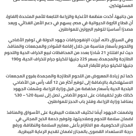
المستهلكين.
من جانبها، أكدت منظمة الأغذية والزراعة التابعة للأمم المتحدة (الفاو)،
أن قطاع الثروة الحيوانية في مصر، يسهم في دعم الأمن الغذائي، ويعد
مصدرًا أساسيًا لتوفير البروتين للمواطنين.
وفي السياق ذاته، أبرزت الإنفوجرافات جهود الدولة في توفير الأضاحي
واللحوم بأسعار مناسبة من خلال إقامة الشوادر والمجمعات والمنافذ،
حيث تم افتتاح 21 شادرًا بعدد من المحافظات لبيع الخراف الحية واللحوم
الطازجة والمجمدة، بسعر 225 جنيهًا للكيلو جرام للخراف الحية، و190
جنيهًا للكيلو جرام للأبقار الحية.
كما تم زيادة المعروض من اللحوم الطازجة والمجمدة بفروع المجمعات
الاستهلاكية، بالإضافة إلى توفير أكثر من 12 ألف رأس من الأضاحي
البلدية الحية بأسعار مخفضة من قبل وزارة الزراعة، وشملت الجهود
كذلك طرح تخفيضات على لحوم الأضاحي تصل إلى نسبة 20% – 30%
بمنافذ وزارة الزراعة، وفتح باب الحجز للمواطنين.
وتضمنت الجهود أيضًا تكثيف الحملات البيطرية على الأسواق والمنافذ
لضمان سلامة اللحوم وصلاحيتها، وتوفير خدمة الذبح المجاني في
المجازر الحكومية، مع الالتزام بأعلى معايير السلامة والنظافة، ورفع
درجة الاستعداد القصوى بالمجازر لضمان تقديم الرعاية البيطرية.