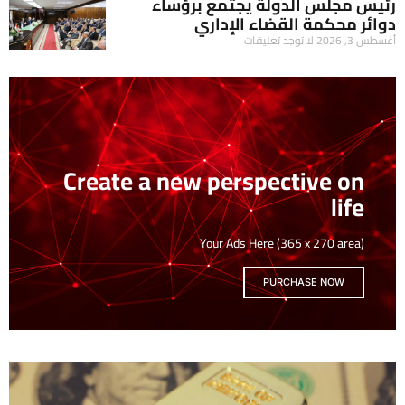
رئيس مجلس الدولة يجتمع برؤساء
دوائر محكمة القضاء الإداري
أغسطس 3, 2026
لا توجد تعليقات
Create a new perspective on
life
Your Ads Here (365 x 270 area)
PURCHASE NOW