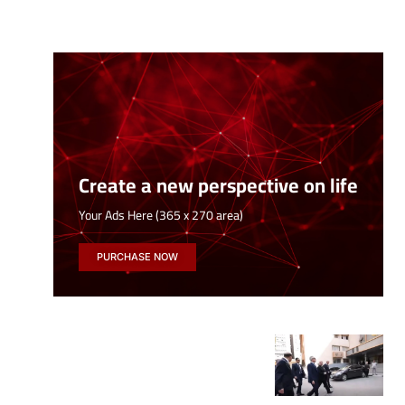
Create a new perspective on life
Your Ads Here (365 x 270 area)
PURCHASE NOW