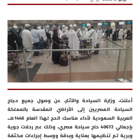
أعلنت، وزارة السياحة والآثار، عن وصول جميع حجاج
السياحة المصريين إلى الأراضي المقدسة بالمملكة
العربية السعودية لأداء مناسك الحج لهذا العام 1446هـ،
بإجمالي 40672 حاج سياحة مصري، وذلك عبر رحلات جوية
وبرية تم تنظيمها بعناية وبدقة ووسط إجراءات مكثفة