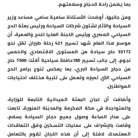
بما يضمن راحة الحجاج وسلامتهم.
ومن جانبها، أوضحت الأستاذة سامية سامي مساعد وزير
السياحة والآثار لشئون شركات السياحة ورئيس بعثة الحج
السياحي المصري ورئيس اللجنة العليا للحج والعمرة، أن
موسم هذا العام شهد تسيير 421 رحلة طيران تقل نحو
33172 حاج سياحة من المستوى الاقتصادي والخمس
نجوم، إلى جانب تسيير 180حافلة سياحية أقلّت 7500 حاج
من حجاج السياحة البري، بما يعكس تنوع برامج الحج
السياحي التي تميزه وتعمل على تلبية مختلف احتياجات
المواطنين.
وأضافت أن لجان البعثة الميدانية التابعة للوزارة،
والمتواجدة في مكة المكرمة والمدينة المنورة، تابعت
على مدار الساعة وصول جميع حجاج السياحة بسلام،
وقامت بالإشراف على عمليات التسكين وفق التعاقدات
المعتمدة، لافتة إلى أن هذه اللجان تقوم بالتعامل