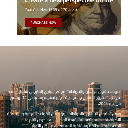
Create a new perspective on life
Your Ads Here (365 x 270 area)
PURCHASE NOW
“موقع حقوق الإنسان والمواطنة” موقع إخباري إلكتروني شامل، يصدر
عن حزب “حقوق الإنسان والمواطنة”، وتم تدشينه رسميا في 12 نوفمبر
من عام 2024.
يعمل “حقوق الإنسان والمواطنة نيوز” وفق القواعد المهنية والإعلامية
الأصيلة، تحت شعار “صحافة بقيمة الوطن”، مع الحرص التام على
المصداقية المطلقة وشفافية المعلومات في كل الأخبار.