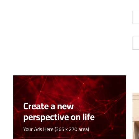
Create a new
perspective on life
Your Ads Here (365 x 270 area)