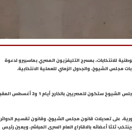
وطنية للانتخابات، بمسرح التليفزيون المصري بماسبيرو لدعوة
ابات مجلس الشيوخ، والجدول الزمني للعملية الانتخابية.
وخ ستكون للمصريين بالخارج أيام 1 و2 أغسطس المقبل.
ية، على تعديلات قانون مجلس الشيوخ، وقانون تقسيم الدوائر
يشكل مجلس الشيوخ من (300) عضو، وينتخب ثلثا أعضائه بالاقتراع العام السرى المباشر، ويعين رئيس