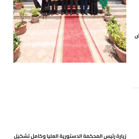
ى العملية، شملت ما يزيد على 10600 قاض
زيارة رئيس المحكمة الدستورية العليا وكامل تشكيل