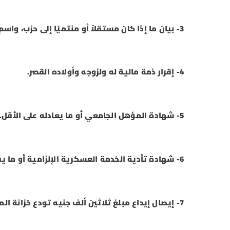
3- بيان ما إذا كان مستقلاً أو منتميًا إلى حزب، واسم هذا الحزب.
4- إقرار ذمة مالية له ولزوجه وأولاده القصر.
5- شهادة المؤهل الجامعي أو ما يعادله على الأقل.
6- شهادة تأدية الخدمة العسكرية الإلزامية أو ما يفيد الإعفاء من أدائها قانونا.
7- إيصال إيداع مبلغ ثلاثين ألف جنيه تودع خزانة المحكمة الابتدائية المختصة بصفة تأمين.