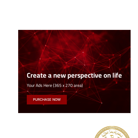
Create a new perspective on life
Your Ads Here (365 x 270 area)
PURCHASE NOW