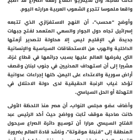
كانت صائبة، وأن سيناريو اتساع رقعة الصراع قد أصبح
واقعا ملموسا تتجرع الشعوب العربية مرارته اليوم.
وأوضح “محسب”، أن النهج الاستفزازي الذي تتبعه
إسرائيل تجاه دول الجوار والسعي المتعمد لفتح جبهات
جديدة في الإقليم ليس إلا محاولة لتصدير أزمتها
الداخلية والهرب من الاستحقاقات السياسية والإنسانية
التي يفرضها العالم عليها بسبب جرائمها في قطاع غزة،
مشيرا إلى أن استهداف المدنيين في جنوب لبنان وقصف
أراض سورية والاعتداء على اليمن، كلها إجراءات عدوانية
تؤكد غياب الرغبة الحقيقية لدى دولة الاحتلال في
التهدئة أو الحل السياسي.
وأضاف عضو مجلس النواب، أن مصر منذ اللحظة الأولى
كانت صاحبة موقف ثابت وواضح حيث أكد الرئيس عبد
الفتاح السيسي مرارا أن توسيع دائرة الصراع سيحول
المنطقة إلى “قنبلة موقوتة”، وناشد قادة العالم بضرورة