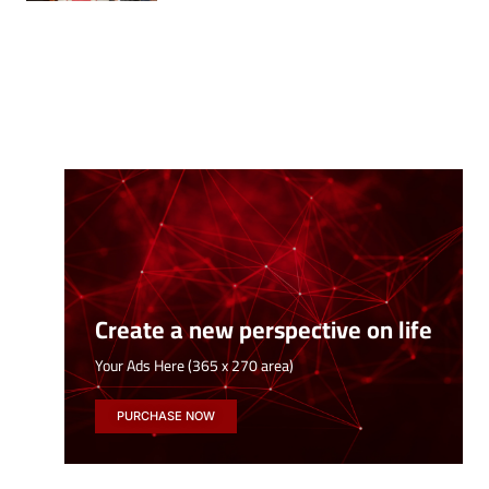
Create a new perspective on life
Your Ads Here (365 x 270 area)
PURCHASE NOW