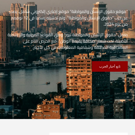
“موقع حقوق الإنسان والمواطنة” موقع إخباري إلكتروني شامل، يصدر
عن حزب “حقوق الإنسان والمواطنة”، وتم تدشينه رسميا في 12 نوفمبر
من عام 2024.
يعمل “حقوق الإنسان والمواطنة نيوز” وفق القواعد المهنية والإعلامية
الأصيلة، تحت شعار “صحافة بقيمة الوطن”، مع الحرص التام على
المصداقية المطلقة وشفافية المعلومات في كل الأخبار.
تابع أخبار الحزب