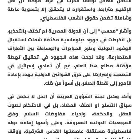
التدخل العاجل لوقف الحرب في غزة، مؤكدا أن أمن
الإقليم مترابط، واستقراره لا يتحقق إلا بتسوية عادلة
وشاملة تضمن حقوق الشعب الفلسطيني.
وأشار “محسب” إلى أن الدولة المصرية لم تكتف بالتحذير،
بل انخرطت في جهود دبلوماسية مكثفة شملت استقبال
الوفود الدولية وطرح المبادرات والوساطة بين الأطراف
المتصارعة، وقد نجحت هذه الجهود في تحقيق تهدئة
مؤقتة مطلع هذا العام، غير أن تمادي إسرائيل في
التصعيد وإصرارها على خرق القوانين الدولية يهدد بإعادة
الأمور إلى نقطة الصفر، بل أسوأ من ذلك.
وأكد وكيل لجنة الشؤون العربية أن الحل لا يكمن في
سباق التسلح أو العنف المضاد، بل في الاحتكام لصوت
العقل والحكمة، وإحياء مفاوضات السلام وفق
المرجعيات الدولية المعروفة، وعلى رأسها إقامة دولة
فلسطينية مستقلة عاصمتها القدس الشرقية، ووقف