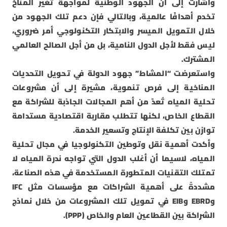
وأشارت إلى أن الجهود الوطنية لمواجهة تغير المناخ
تخدم أهدافًا عالمية، وبالتالي فإن دعم تلك الجهود من
خلال التمويل الميسر والابتكار التكنولوجي أمر ضروري،
ليس فقط لأجل الدول النامية، بل من أجل الصالح العالمي
المشترك.
واستعرضت “المشاط” جهود الدولة في تحويل التحديات
المناخية إلى فرص تنموية، مشيرة إلى أن مشروعات
تحلية المياه تُعدّ من أهم المجالات الجاذبة للشراكة مع
القطاع الخاص، لكنها تتطلب مقاربة اقتصادية مستدامة
توازن بين تكلفة الإنتاج وتسعير الخدمة.
وأكدت أهمية نقل وتوطين التكنولوجيا في مجال تحلية
المياه، لاسيما أن أغلب الدول التي تواجه ندرة المياه لا
تمتلك التقنيات المتطورة المستخدمة في هذه الصناعة،
مشددةً على أهمية الشراكات مع مؤسسات مثل IFC
وEBRD وEIB في تمويل تلك المشروعات من خلال نماذج
الشراكة بين القطاعين العام والخاص (PPP).