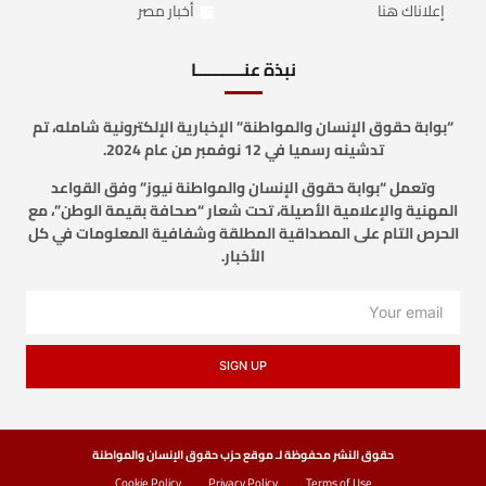
إعلاناك هنا
أخبار مصر
نبذة عنـــــــــــا
“بوابة حقوق الإنسان والمواطنة” الإخبارية الإلكترونية شامله، تم
تدشينه رسميا في 12 نوفمبر من عام 2024.
وتعمل “بوابة حقوق الإنسان والمواطنة نيوز” وفق القواعد
المهنية والإعلامية الأصيلة، تحت شعار “صحافة بقيمة الوطن”، مع
الحرص التام على المصداقية المطلقة وشفافية المعلومات في كل
الأخبار.
SIGN UP
حقوق النشر محفوظة لـ موقع حزب حقوق الإنسان والمواطنة
Cookie Policy
Privacy Policy
Terms of Use