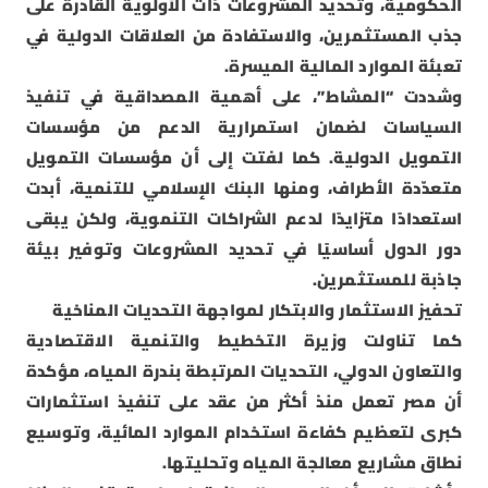
الحكومية، وتحديد المشروعات ذات الأولوية القادرة على
جذب المستثمرين، والاستفادة من العلاقات الدولية في
تعبئة الموارد المالية الميسرة.
وشددت “المشاط”، على أهمية المصداقية في تنفيذ
السياسات لضمان استمرارية الدعم من مؤسسات
التمويل الدولية. كما لفتت إلى أن مؤسسات التمويل
متعدّدة الأطراف، ومنها البنك الإسلامي للتنمية، أبدت
استعدادًا متزايدًا لدعم الشراكات التنموية، ولكن يبقى
دور الدول أساسيًا في تحديد المشروعات وتوفير بيئة
جاذبة للمستثمرين.
تحفيز الاستثمار والابتكار لمواجهة التحديات المناخية
كما تناولت وزيرة التخطيط والتنمية الاقتصادية
والتعاون الدولي، التحديات المرتبطة بندرة المياه، مؤكدة
أن مصر تعمل منذ أكثر من عقد على تنفيذ استثمارات
كبرى لتعظيم كفاءة استخدام الموارد المائية، وتوسيع
نطاق مشاريع معالجة المياه وتحليتها.