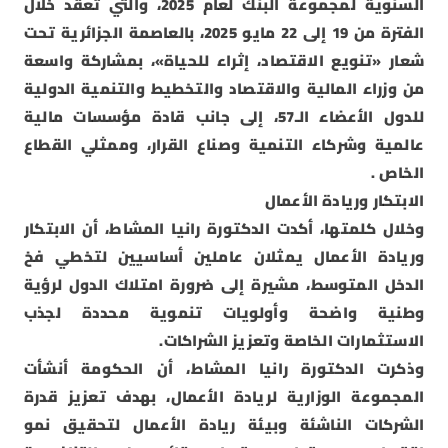
السنوية لمجموعة البنك لعام 2025، والتي تعقد خلال
الفترة من 19 إلى 22 مايو 2025، بالعاصمة الجزائرية تحت
شعار «تنويع الاقتصاد، إثراء للحياة»، بمشاركة واسعة
من وزراء المالية والاقتصاد والتخطيط والتنمية الدولية
للدول الأعضاء الـ57، إلى جانب قادة مؤسسات مالية
عالمية وشركاء التنمية وصناع القرار، وممثلي القطاع
الخاص .
الابتكار وريادة الأعمال
وخلال كلمتها، أكدت الدكتورة رانيا المشاط، أن الابتكار
وريادة الأعمال يمثلان عاملين أساسيين لتخطي فخ
الدخل المتوسط، مشيرة إلى ضرورة امتلاك الدول لرؤية
وطنية واضحة وأولويات تنموية محددة لجذب
الاستثمارات الخاصة وتعزيز الشراكات.
وذكرت الدكتورة رانيا المشاط، أن الحكومة أنشأت
المجموعة الوزارية لريادة الأعمال، بهدف تعزيز قدرة
الشركات الناشئة وبيئة ريادة الأعمال لتحقيق نمو