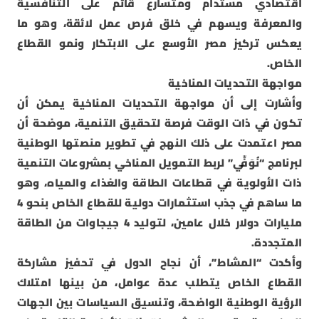
اقتصادي مستدام ومتسارع قائم على التنافسية
والمعرفة ويسهم في خلق فرص عمل لائقة، وهو ما
يعكس تركيز مصر الأوسع على الابتكار ونمو القطاع
الخاص.
مواجهة التحديات المناخية
وأشارت إلى أن مواجهة التحديات المناخية يمكن أن
تكون في ذات الوقت فرصة لتحقيق التنمية، موضحة أن
مصر اعتمدت على ذلك النهج في تطوير منصتها الوطنية
لبرنامج “نُوَفِّي” لربط التمويل المناخي بمشروعات التنمية
ذات الأولوية في قطاعات الطاقة والغذاء والمياه، وهو
ما ساهم في جذب استثمارات دولية للقطاع الخاص بنحو 4
مليارات دولار خلال عامين، لتوليد 4 جيجاوات من الطاقة
المتجددة.
وأكدت “المشاط”، أن نجاح الدول في تحفيز مشاركة
القطاع الخاص يتطلب عدة عوامل، من بينها امتلاك
الرؤية الوطنية الواضحة، وتنسيق السياسات بين الجهات