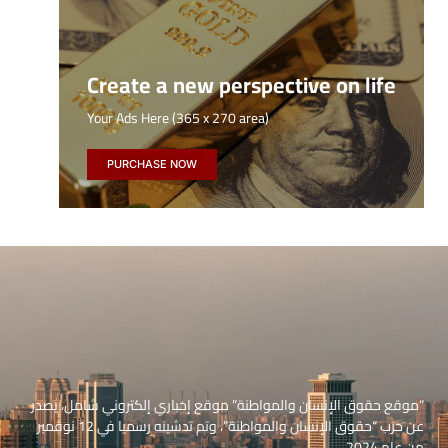
Create a new perspective on life
Your Ads Here (365 x 270 area)
PURCHASE NOW
“موقع حقوق الإنسان والمواطنة” موقع إخباري إلكتروني شامل، يصدر
عن حزب “حقوق الإنسان والمواطنة”، وتم تدشينه رسميا في 12 نوفمبر
من عام 2024.